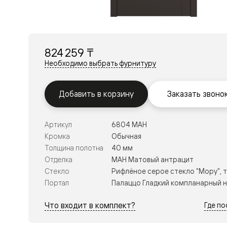
Перегор
Мозаик
Неокласс
Прайм
Фрэйм
824 259 ₸
Альба
Дюна
Необходимо выбрать фурнитуру
Рокка
Антик
Нео
Добавить в корзину
Заказать звоно
Париж
Центро
Шарм
Артикул
6804 МАН
Нео
Классик
Кромка
Обычная
Галант
Толщина полотна
40 мм
Эго
Отделка
МАН Матовый антрацит
Классика
Стекло
Рифлёное серое стекло "Мору", 
Маскот
Эссе
Портал
Палаццо Гладкий компланарный 
Тоскана
Плано
Что входит в комплект?
Где п
Тоскана
Грильято