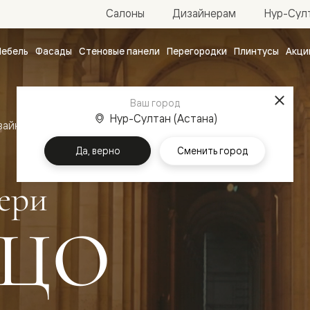
Нур-Султ
Салоны
Дизайнерам
ебель
Фасады
Стеновые панели
Перегородки
Плинтусы
Акци
атные
ые
Ваш город
чные
Нур-Султан (Астана)
зайн
Межкомнатные двери Палаццо
Да, верно
Сменить город
ери
ЦО
ванные