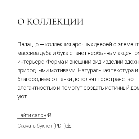
Планум
Цветные
Колор
Алюмини
О КОЛЛЕКЦИИ
Формато
Секрето
Алюмини
Мозаик
Палаццо — коллекция арочных дверей с элемен
Поворот
двери
массива дуба и бука станет необычным акценто
Скрытые
интерьере. Форма и внешний вид изделий вдох
двери
Дизайнер
природными мотивами. Натуральная текстура и
шпон
благородные оттенки дополнят пространство
Со
стеклом
элегантностью и помогут создать истинный д
Высокие
уют.
двери
В
гардеро
В
Найти салон
гостиную
Двери
Скачать буклет (PDF)
в
тренде