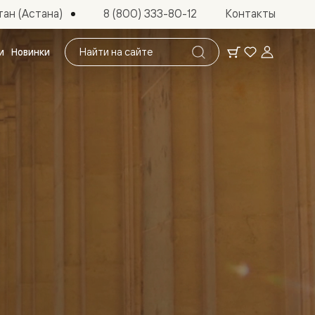
ан (Астана)
8 (800) 333-80-12
Контакты
Поиск
и
Новинки
по
сайту