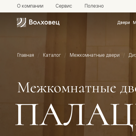
О компании
Сервис
Полезно
Двери
М
Межкомн
двери
Доступн
и практи
Фридом
Главная
Каталог
Межкомнатные двери
Ди
Центро
Галант
Нео
Планум
Секрето
Межкомнатные дв
-
скрытые
двери
ПАЛАЦ
Фрезеро
двери
в
эмали
Прайм
Маскот
Эссе