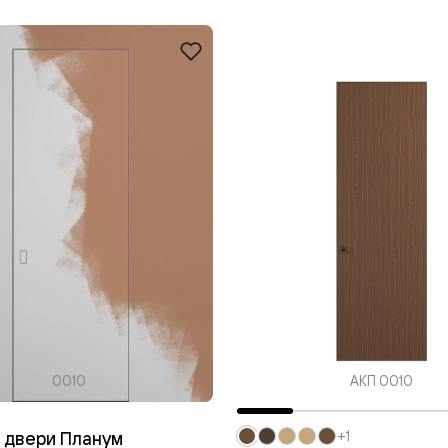
одки
ика
0010
АКП 0010
 двери Планум
+1