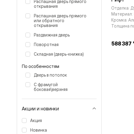
Распашная дверь прямого
бука
открывания
Шпоновы
Отделка: 
отделки
Материал:
Распашная дверь прямого
Имитация
Кромка: А
или обратного
шпона
открывания
Толщина п
Из
алюмини
Раздвижная дверь
и
588 387 
Поворотная
стекла
Покрыты
Складная (дверь-книжка)
эмалью
Однотон
По особенностям
ПЭТ
Мультиш
Дверь в потолок
Раздвиж
двери
С фрамугой
Вдоль
боковая\верхняя
стены
В
пенал
Акции и новинки
Со
скрытой
направл
Акция
Арочные
Новинка
двери