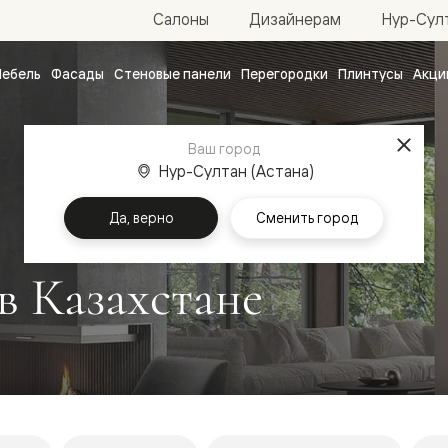
Нур-Султ
Салоны
Дизайнерам
ебель
Фасады
Стеновые панели
Перегородки
Плинтусы
Акци
атные
ые
Ваш город
чные
Нур-Султан (Астана)
Да, верно
Сменить город
в Казахстане
ванные