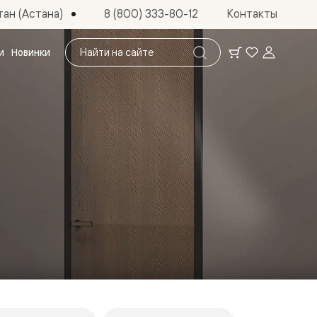
ан (Астана)
8 (800) 333-80-12
Контакты
Поиск
и
Новинки
по
сайту