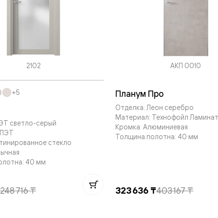
евые
евые
2102
АКП 0010
ные
Планум Про
+5
ский
Отделка: Леон серебро
Материал: Технофойл Ламина
ПЭТ светло-серый
Кромка: Алюминиевая
 ПЭТ
Толщина полотна: 40 мм
атинированное стекло
бычная
олотна: 40 мм
бную
248 716 ₸
323 636 ₸
403 167 ₸