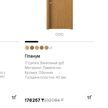
0010
+1
Планум
Отделка: Ванильный дуб
Материал: Ламинатин
ло с
Кромка: Обычная
екс
Толщина полотна: 40 мм
178 257 ₸
232 084 ₸