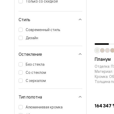
Только со скидкой
Вельвет 
рифлени
Рифт —
натураль
Стиль
шпон
Софтфор
Современный стиль
плавные
формы
Дизайн
Из
массива
Палаццо
Остекление
Антик
Планум
Шарм
Лигнум
Без стекла
Отделка: 
Тоскана
Материал:
Эго
Со стеклом
Кромка: О
Из
С зеркалом
алюмини
Толщина п
и стекла
Двери
Формато
Тип полотна
Перегор
Формато
164 347 
Алюминиевая кромка
Двери
Мозаик