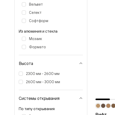
Стеклянн
Вельвет
перегоро
Белые
Селект
двери
Серые
Софтформ
двери
Двери
Из алюминия и стекла
антрацит
Оливков
Мозаик
цвет
Формато
Тёмные
древесн
Двери
RAL
Высота
Светлые
древесн
2300 мм - 2600 мм
Коричне
двери
2600 мм - 3000 мм
Двери
под
покраску
Системы открывания
Двери
из
дуба
По типу открывания
и
Рифт