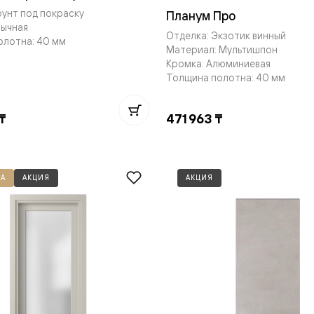
рунт под покраску
Планум Про
бычная
Отделка: Экзотик винный
олотна: 40 мм
Материал: Мультишпон
Кромка: Алюминиевая
Толщина полотна: 40 мм
нный
₸
471 963 ₸
А
АКЦИЯ
АКЦИЯ
м
ые