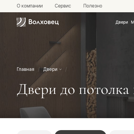
О компании
Сервис
Полезно
Двери
М
Межкомн
двери
Доступн
и практи
Фридом
Центро
Галант
Нео
Главная
Двери
Планум
Секрето
Двери до потолка 
-
скрытые
двери
Фрезеро
двери
в
эмали
Прайм
Маскот
Эссе