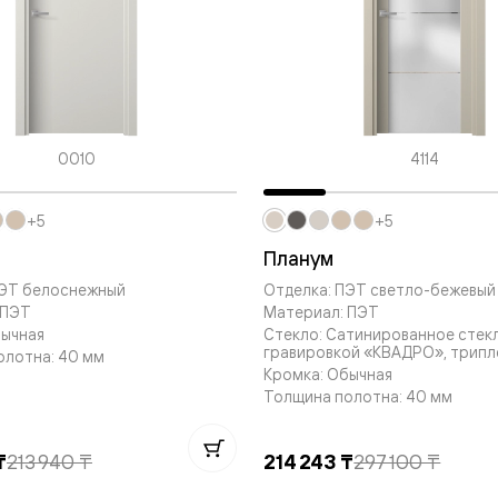
—
е
ный
м —
0010
4114
+5
+5
Планум
ПЭТ белоснежный
Отделка: ПЭТ светло-бежевый
 ПЭТ
Материал: ПЭТ
бычная
Стекло: Сатинированное стек
гравировкой «КВАДРО», трипл
я
олотна: 40 мм
Кромка: Обычная
Толщина полотна: 40 мм
одки
₸
213 940 ₸
214 243 ₸
297 100 ₸