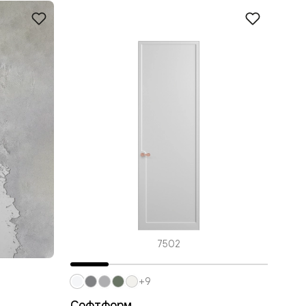
7502
+9
Софтформ