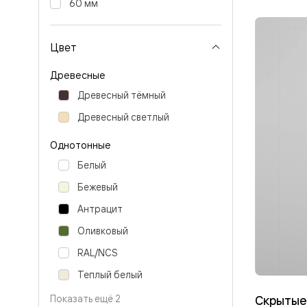
60 мм
Перегор
Мозаик
Неокласс
Цвет
Прайм
Фрэйм
Альба
Древесные
Дюна
Древесный тёмный
Рокка
Антик
Древесный светлый
Нео
Париж
Однотонные
Центро
Шарм
Белый
Нео
Классик
Бежевый
Галант
Эго
Антрацит
Классика
Оливковый
Маскот
Эссе
RAL/NCS
Тоскана
Плано
Теплый белый
Тоскана
Грильято
Скрытые
Показать ещё 2