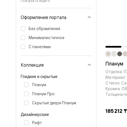
Показать ещё 5
Планум
Цветные
Колор
Алюмини
Оформление портала
Формато
Секрето
Без обрамления
Алюмини
Мозаик
Минималистичное
Поворот
двери
С панелями
Скрытые
двери
Дизайнер
Планум
Коллекция
шпон
Отделка: 
Со
Гладкие и скрытые
Материал:
стеклом
Высокие
Стекло: С
Планум
двери
Кромка: О
В
Планум Про
Толщина п
гардеро
В
Скрытые двери Планум
гостиную
185 212 ₸
Двери
Дизайнерские
в
Рифт
тренде