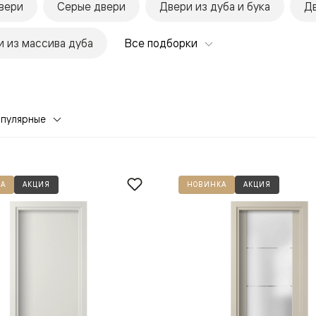
вери
Серые двери
Двери из дуба и бука
Дв
 из массива дуба
Все подборки
опулярные
евая
А
АКЦИЯ
НОВИНКА
АКЦИЯ
ские
вание