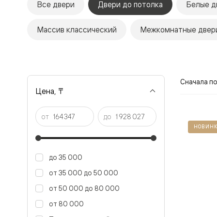
Все двери
Двери до потолка
Белые д
Рокка
Фрэйм
Альба
Массив классический
Межкомнатные двери
Дюна
Париж
Нео
Классик
Линия
Гладкие
Сначала п
и
Цена, ₸
скрытые
Планум
Про —
от
до
алюмини
НОВИНК
кромка
Планум
Секрето
-
до 35 000
скрытые
двери
от 35 000 до 50 000
Дизайнер
от 50 000 до 80 000
Селект —
фрезеро
от 80 000
по
шпону