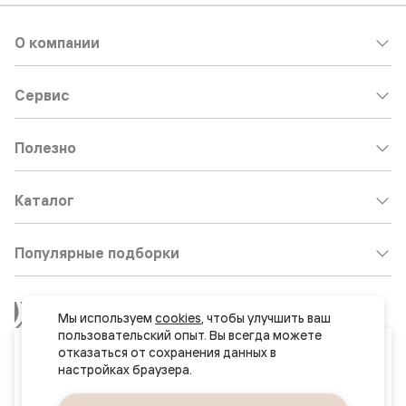
О компании
Сервис
Полезно
Каталог
Популярные подборки
Клиентский центр:
8 800 511 30 95
Мы используем 
cookies
, чтобы улучшить ваш 
Почта по общим вопросам:
пользовательский опыт. Вы всегда можете 
Ваш город
отказаться от сохранения данных в 
8800@volhovez.natm.ru
Нур-Султан (Астана)
Двери
Обратный звонок