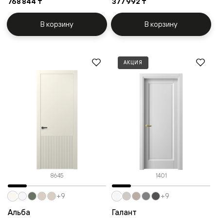
768 844 ₸
377 992 ₸
В корзину
В корзину
АКЦИЯ
8645
1401
+9
+9
Альба
Галант