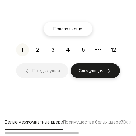
Показать ещё
1
2
3
4
5
12
Предыдущая
Следующая
Белые межкомнатные двери
Преимущества белых дверей
Возмо