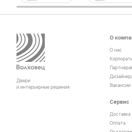
Стеклянн
перегоро
Белые
двери
Серые
двери
Двери
О компа
антрацит
Оливков
цвет
О нас
Тёмные
Корпорат
древесн
Двери
Партнёра
RAL
Светлые
Дизайнер
Двери
древесн
Вакансии
Коричне
и интерьерные решения
двери
Двери
Сервис
под
покраску
Двери
Доставка 
из
Оплата
дуба
и
Поддержк