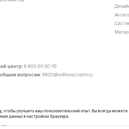
Дизай
е
Аксес
Систе
Матер
я
е
ные
ий центр:
8 800 511 30 95
пон
 общим вопросам:
8800@volhovez.natm.ru
ные
вляется публичной офертой
Правовая информац
s
, чтобы улучшить ваш пользовательский опыт. Вы всегда можете 
яющей
йта совместно с агентством
ика