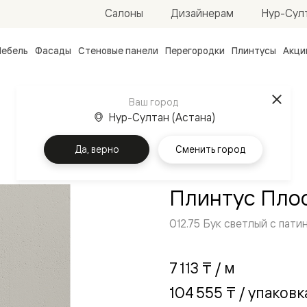
Нур-Султ
Салоны
Дизайнерам
ебель
Фасады
Стеновые панели
Перегородки
Плинтусы
Акци
атные
ые
Ваш город
чные
Нур-Султан (Астана)
Да, верно
Сменить город
Плинтус Плос
012.75 Бук светлый с пати
ванные
7 113 ₸
/ м
104 555 ₸
/ упаковк