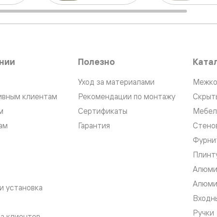
ые
дки
нии
Полезно
Ката
ый
Уход за материалами
Межко
ивным клиентам
Рекомендации по монтажу
Скрыт
ые
м
Сертификаты
Мебел
ам
Гарантия
Стено
ые
Фурни
вые
Плинт
Алюми
Алюми
и установка
Входны
Ручки
а клиентов