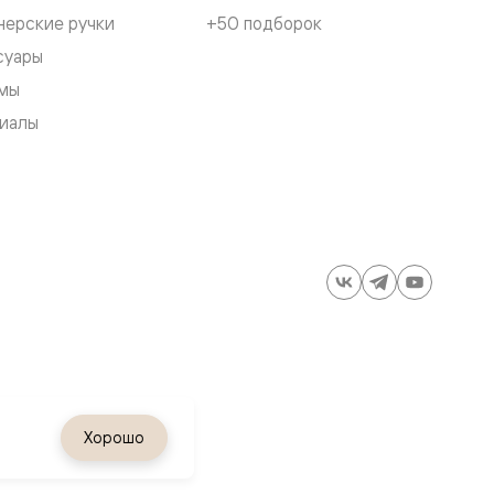
нерские ручки
+50 подборок
суары
мы
иалы
ия
Хорошо