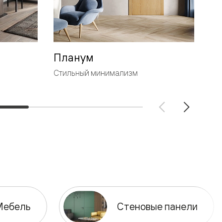
Планум
Л
Стильный минимализм
Ге
Мебель
Стеновые панели