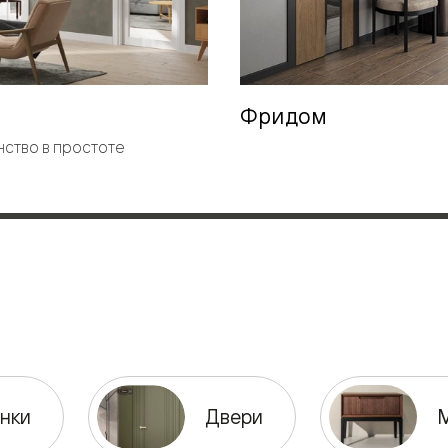
евые
евые
Фридом
ство в простоте
ные
ский
бную
нки
Двери