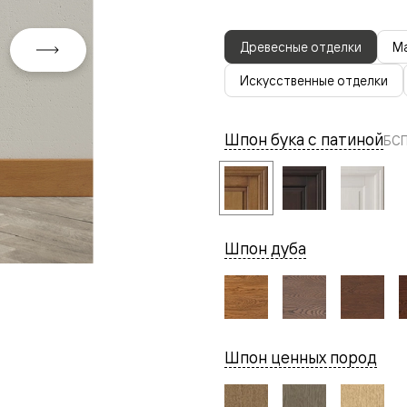
Древесные отделки
Ма
Искусственные отделки
Шпон бука с патиной
БСП
евая
Шпон дуба
ские
Шпон ценных пород
вание