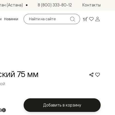
ан (Астана)
8 (800) 333-80-12
Контакты
Поиск
и
Новинки
по
сайту
кий 75 мм
ной
Добавить в корзину
а
i