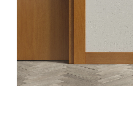
Рокка
Фрэйм
Альба
Дюна
Париж
Нео
Классик
Линия
Гладкие
и
скрытые
Планум
Про —
алюмини
кромка
Планум
Секрето
-
скрытые
двери
Дизайнер
Селект —
фрезеро
по
шпону