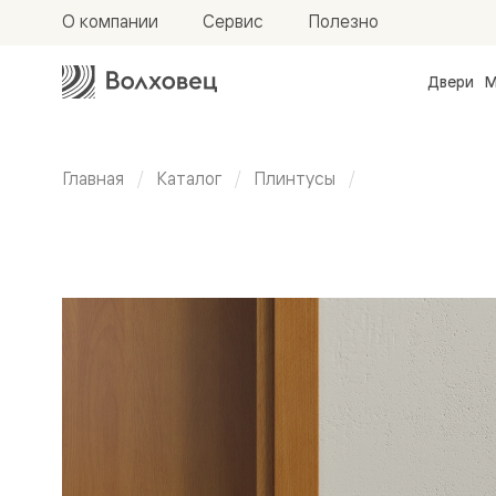
О компании
Сервис
Полезно
Двери
М
Межкомн
двери
Доступн
и практи
Главная
Каталог
Плинтусы
Фридом
Центро
Плоский
Галант
Нео
Планум
плинтус
Секрето
-
75 мм
скрытые
двери
Фрезеро
двери
в
эмали
Прайм
Маскот
Эссе