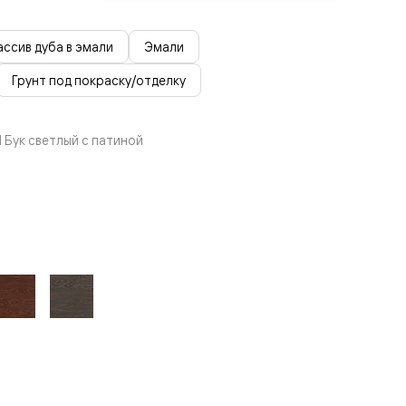
ссив дуба в эмали
Эмали
Грунт под покраску/отделку
 Бук светлый с патиной