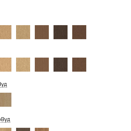
Вуд
рВуд