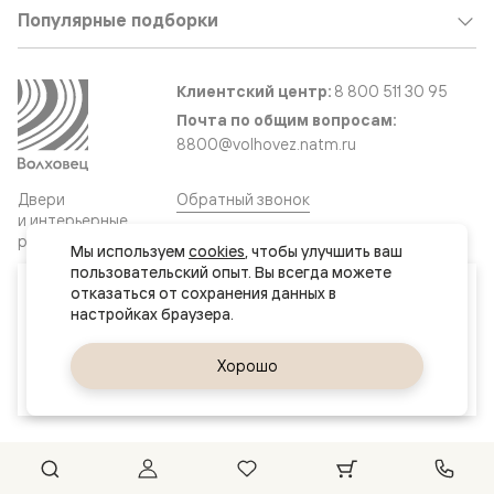
Популярные подборки
Клиентский центр:
8 800 511 30 95
Почта по общим вопросам:
8800@volhovez.natm.ru
Двери
Обратный звонок
и интерьерные
решения
Мы используем 
cookies
, чтобы улучшить ваш 
пользовательский опыт. Вы всегда можете 
Ваш город
отказаться от сохранения данных в 
Сайт не является публичной офертой
Нур-Султан (Астана)
Правовая информация
Дизайн сайта совместно с агентством
Супрематика
Да, верно
Хорошо
Сменить город
© 2026 Волховец