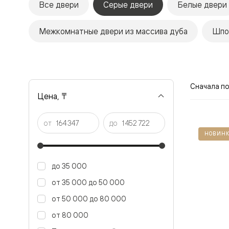
Все двери
Серые двери
Белые двери
Рокка
Фрэйм
Альба
Межкомнатные двери из массива дуба
Шпо
Дюна
Париж
Нео
Классик
Линия
Гладкие
Сначала п
и
Цена, ₸
скрытые
Планум
Про —
от
до
алюмини
НОВИНК
кромка
Планум
Секрето
-
до 35 000
скрытые
двери
от 35 000 до 50 000
Дизайнер
от 50 000 до 80 000
Селект —
фрезеро
от 80 000
по
шпону