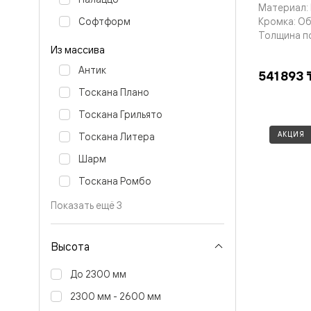
бука
Материал: 
Шпоновы
Кромка: О
Софтформ
отделки
Толщина п
Имитация
Из массива
шпона
Из
Антик
541 893 
алюмини
и
Тоскана Плано
стекла
Тоскана Грильято
Покрыты
эмалью
АКЦИЯ
Тоскана Литера
Однотон
ПЭТ
Шарм
Мультиш
Раздвиж
Тоскана Ромбо
двери
Вдоль
Показать ещё 3
стены
В
пенал
Высота
Со
скрытой
До 2300 мм
направл
Арочные
2300 мм - 2600 мм
двери