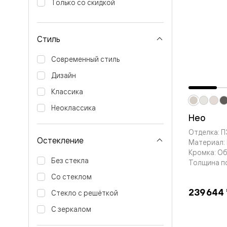
Только со скидкой
Вельвет 
рифлени
Рифт —
натураль
Стиль
шпон
Софтфор
Современный стиль
плавные
формы
Дизайн
Из
массива
Классика
Палаццо
Антик
Неоклассика
Нео
Шарм
Лигнум
Отделка: 
Тоскана
Остекление
Материал:
Эго
Кромка: О
Из
Без стекла
алюмини
Толщина п
и стекла
Со стеклом
Двери
Формато
239 644
Стекло с решёткой
Перегор
Формато
С зеркалом
Двери
Мозаик