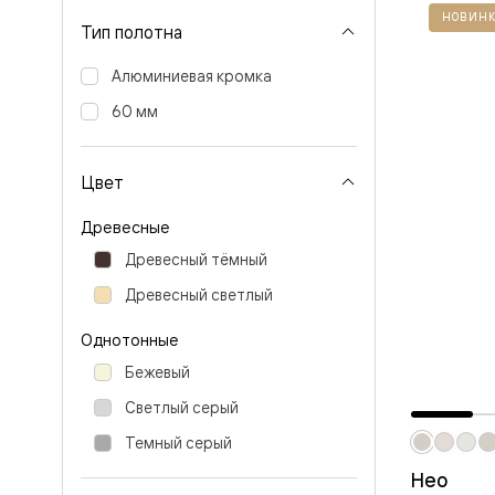
Перегор
НОВИНК
Тип полотна
Мозаик
Неокласс
Алюминиевая кромка
Прайм
Фрэйм
60 мм
Альба
Дюна
Рокка
Антик
Цвет
Нео
Париж
Древесные
Центро
Шарм
Древесный тёмный
Нео
Древесный светлый
Классик
Галант
Эго
Однотонные
Классика
Бежевый
Маскот
Эссе
Светлый серый
Тоскана
Плано
Темный серый
Тоскана
Грильято
Нео