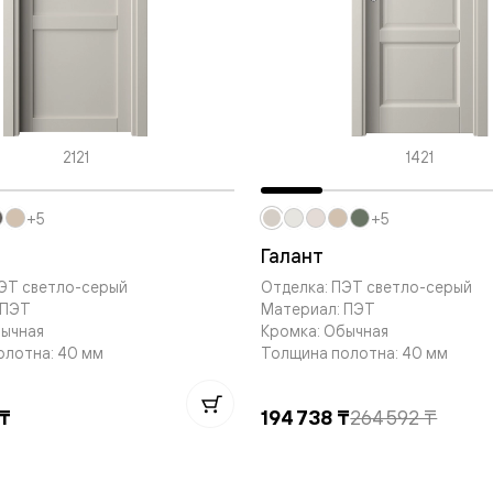
—
е
ный
м —
2121
1421
+5
+5
Галант
ПЭТ светло-серый
Отделка: ПЭТ светло-серый
 ПЭТ
Материал: ПЭТ
бычная
Кромка: Обычная
я
олотна: 40 мм
Толщина полотна: 40 мм
 ₸
194 738 ₸
264 592 ₸
одки