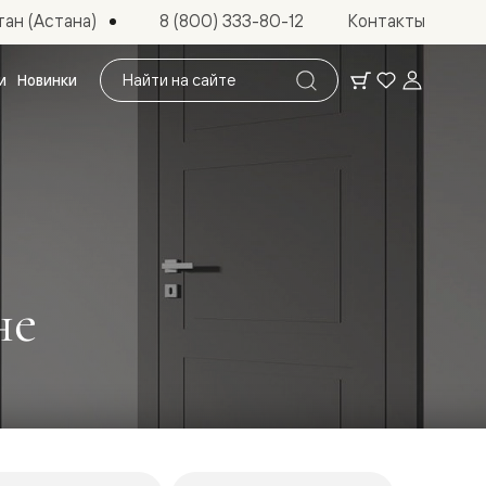
ан (Астана)
8 (800) 333-80-12
Контакты
Поиск
и
Новинки
по
сайту
не