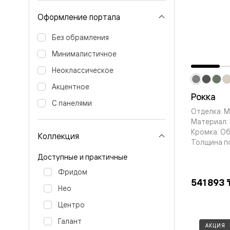
Планум
Цветные
Оформление портала
Колор
Алюмини
Без обрамления
Формато
Секрето
Минималистичное
Алюмини
Мозаик
Неоклассическое
Поворот
двери
Акцентное
Скрытые
Рокка
двери
С панелями
Отделка: М
Дизайнер
Материал: 
шпон
Со
Кромка: О
Коллекция
стеклом
Толщина п
Высокие
Доступные и практичные
двери
В
Фридом
гардеро
541 893 
В
Нео
гостиную
Двери
Центро
в
Галант
тренде
АКЦИЯ