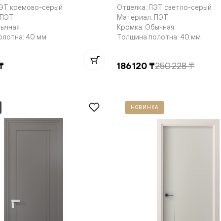
ПЭТ кремово-серый
Отделка: ПЭТ светло-серый
 ПЭТ
Материал: ПЭТ
бычная
Кромка: Обычная
олотна: 40 мм
Толщина полотна: 40 мм
нный
₸
186 120 ₸
250 228 ₸
НОВИНКА
м
ые