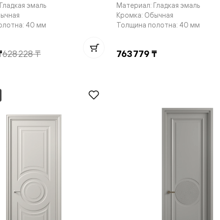
Гладкая эмаль
Материал: Гладкая эмаль
е
бычная
Кромка: Обычная
олотна: 40 мм
Толщина полотна: 40 мм
₸
628 228 ₸
763 779 ₸
я
е
ные
пон
ные
яющей