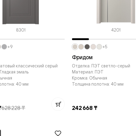
евые
8301
4201
евые
ные
+9
+5
Фридом
атовый классический серый
Отделка: ПЭТ светло-серый
ский
Гладкая эмаль
Материал: ПЭТ
бычная
Кромка: Обычная
олотна: 40 мм
Толщина полотна: 40 мм
бную
₸
628 228 ₸
242 668 ₸