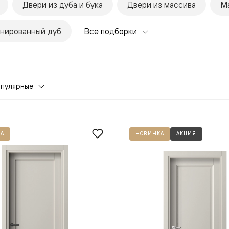
Двери из дуба и бука
Двери из массива
М
нированный дуб
Все подборки
опулярные
евая
А
НОВИНКА
АКЦИЯ
ские
вание