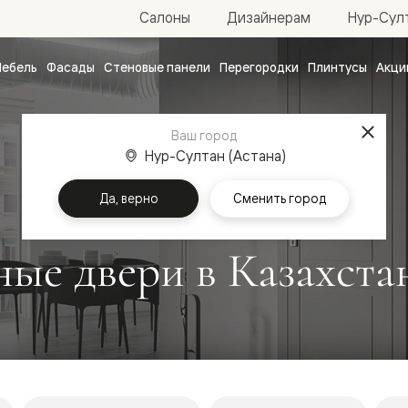
Нур-Султ
Салоны
Дизайнерам
ебель
Фасады
Стеновые панели
Перегородки
Плинтусы
Акци
атные
ые
Ваш город
чные
Нур-Султан (Астана)
Да, верно
Сменить город
ые двери в Казахста
ванные