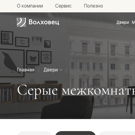
О компании
Сервис
Полезно
Двери
М
Межкомн
двери
Доступн
и практи
Фридом
Центро
Галант
Нео
Главная
Двери
Планум
Секрето
Серые межкомнатн
-
скрытые
двери
Фрезеро
двери
в
эмали
Прайм
Маскот
Эссе