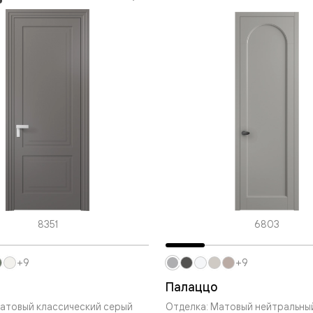
ые
дки
ый
ые
ые
вые
8351
6803
+9
+9
Палаццо
атовый классический серый
Отделка: Матовый нейтральны