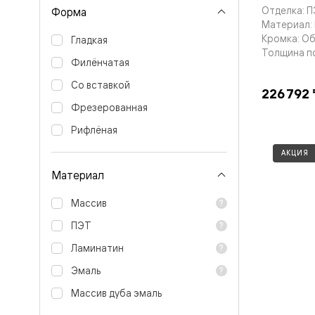
Тоскана
Отделка: 
Форма
Литера
Материал:
Тоскана
Кромка: О
Ромбо
Гладкая
Тоскана
Толщина п
Филёнчатая
Элегантэ
Лигнум
Со вставкой
Совреме
226 792 
стиль
Фрезерованная
Фридом
Рифт
Рифлёная
Вельвет
Планум
АКЦИЯ
Планум
Материал
Про
Линия
Дизайн
Массив
Палаццо
ПЭТ
Селект
Софтфор
Ламинатин
Зеркальн
Планум
Эмаль
Про
Скрытые
Массив дуба эмаль
двери