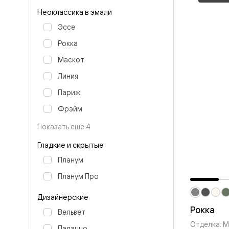
Стеклянн
перегоро
Неоклассика в эмали
Белые
Эссе
двери
Серые
Рокка
двери
Двери
Маскот
антрацит
Оливков
Линия
цвет
Париж
Тёмные
древесн
Фрэйм
Двери
RAL
Показать ещё 4
Светлые
древесн
Гладкие и скрытые
Коричне
двери
Планум
Двери
Планум Про
под
покраску
Двери
Дизайнерские
из
Рокка
Вельвет
дуба
и
Отделка: М
Палаццо