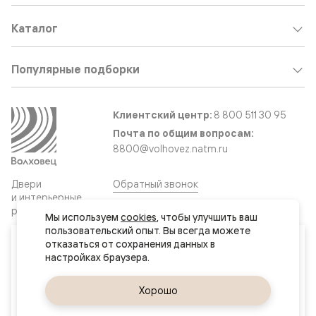
Каталог
Популярные подборки
Клиентский центр:
8 800 511 30 95
Почта по общим вопросам:
8800@volhovez.natm.ru
Двери
Обратный звонок
и интерьерные
решения
Мы используем 
cookies
, чтобы улучшить ваш 
пользовательский опыт. Вы всегда можете 
Ваш город
отказаться от сохранения данных в 
Сайт не является публичной офертой
Нур-Султан (Астана)
Правовая информация
Дизайн сайта совместно с агентством
Супрематика
Да, верно
Хорошо
Сменить город
© 2026 Волховец