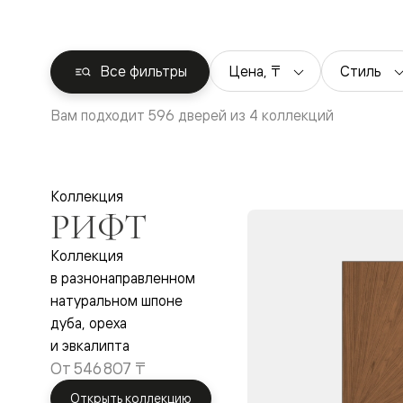
Перегор
Мозаик
Неокласс
Прайм
Цена, ₸
Стиль
Все фильтры
Фрэйм
Альба
Дюна
Вам подходит 596 дверей из 4 коллекций
Рокка
Антик
Нео
Париж
Центро
Коллекция
Шарм
РИФТ
Нео
Классик
Коллекция
Галант
Эго
в разнонаправленном
Классика
натуральном шпоне
Маскот
дуба, ореха
Эссе
Тоскана
и эвкалипта
Плано
От
546 807 ₸
Тоскана
Грильято
Открыть коллекцию