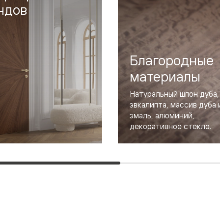
ндов
—
е
ный
м —
Благородные
материалы
Натуральный шпон дуба, 
эвкалипта, массив дуба и
эмаль, алюминий,
декоративное стекло.
я
одки