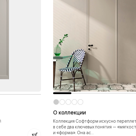
е
я
е
ные
пон
ные
О коллекции
й
Коллекция Софтформ искусно перепле
яющей
в себе два ключевых понятия — «мягкос
и «форма». Она ас...