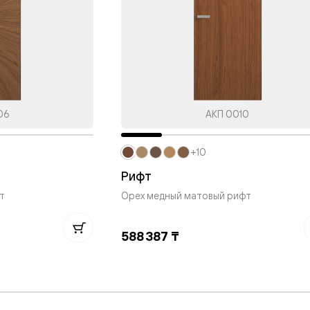
нный
06
АКП 0010
+10
Рифт
т
Орех медный матовый рифт
588 387 ₸
м
ые