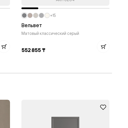
+15
Вельвет
Ве
Матовый классический серый
Дуб
552 855 ₸
1 0