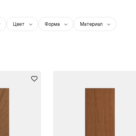
одки
ика
Цвет
Форма
Материал