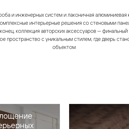
роба и инженерных систем и лаконичная алюминиевая 
 Комплексные интерьерные решения со стеновыми пан
аконец, коллекция авторских аксессуаров — финальны
е пространство с уникальным стилем, где дверь стан
объектом.
евая
ские
лощение
вание
ерьерных