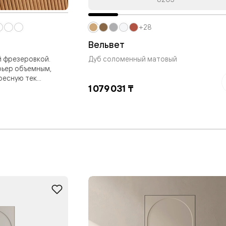
ые
дки
+28
Вельвет
й фрезеровкой.
Дуб соломенный матовый
рьер объемным,
ый
есную тек...
1 079 031 ₸
ые
ые
вые