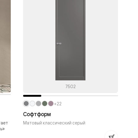
7502
+22
Софтформ
Со
тает
Матовый классический серый
Мат
ть»