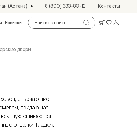
ан (Астана)
8 (800) 333-80-12
Контакты
Поиск
и
Новинки
по
сайту
ерские двери
лховец, отвечающие
ламелям, придающая
о вручную сшиваются
ные отделки. Гладкие