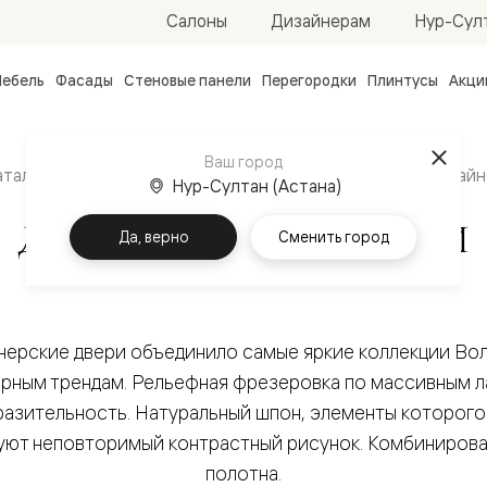
Нур-Султ
Салоны
Дизайнерам
ебель
Фасады
Стеновые панели
Перегородки
Плинтусы
Акци
атные
ые
Ваш город
чные
аталог
Межкомнатные двери
Направления
Дизайн
Нур-Султан (Астана)
ДИЗАЙНЕРСКИЕ ДВЕРИ
Да, верно
Сменить город
нерские двери объединило самые яркие коллекции Во
ванные
рным трендам. Рельефная фрезеровка по массивным 
разительность. Натуральный шпон, элементы которог
уют неповторимый контрастный рисунок. Комбинирован
полотна.