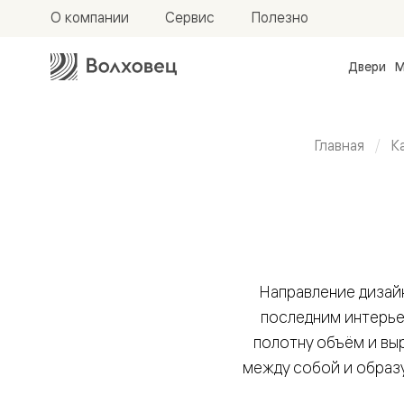
О компании
Сервис
Полезно
Двери
М
Межкомн
двери
Доступн
и практи
Главная
К
Фридом
Центро
Дизайнерские
Галант
Нео
Планум
двери
Секрето
-
скрытые
двери
Направление дизай
Фрезеро
последним интерье
двери
в
полотну объём и вы
эмали
между собой и образ
Прайм
Маскот
Эссе