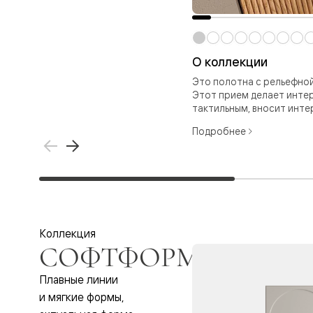
Стеклянн
перегоро
Белые
двери
Серые
О коллекции
двери
Двери
Это полотна с рельефно
антрацит
Этот прием делает инте
Оливков
тактильным, вносит интер
цвет
Тёмные
Подробнее
древесн
Двери
RAL
Светлые
древесн
Коричне
двери
Двери
Коллекция
под
СОФТФОРМ
покраску
Двери
Плавные линии
из
дуба
и мягкие формы,
и