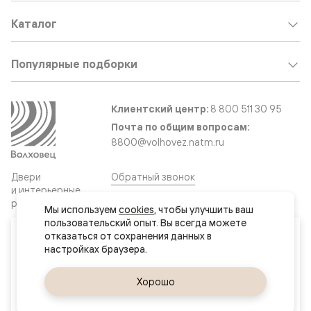
Каталог
Популярные подборки
Клиентский центр:
8 800 511 30 95
Почта по общим вопросам:
8800@volhovez.natm.ru
Двери
Обратный звонок
и интерьерные
решения
Мы используем 
cookies
, чтобы улучшить ваш 
пользовательский опыт. Вы всегда можете 
Ваш город
отказаться от сохранения данных в 
Сайт не является публичной офертой
Нур-Султан (Астана)
Правовая информация
Дизайн сайта совместно с агентством
Супрематика
Да, верно
Хорошо
Сменить город
© 2026 Волховец