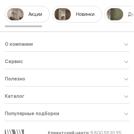
Акции
Новинки
Дв
О компании
Сервис
Полезно
Каталог
Популярные подборки
Клиентский центр:
8 800 511 30 95