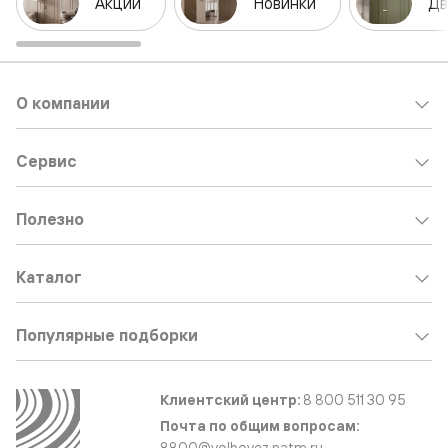
Акции
Новинки
Дв
О компании
Сервис
Полезно
Каталог
Популярные подборки
Клиентский центр:
8 800 511 30 95
Почта по общим вопросам:
8800@volhovez.natm.ru