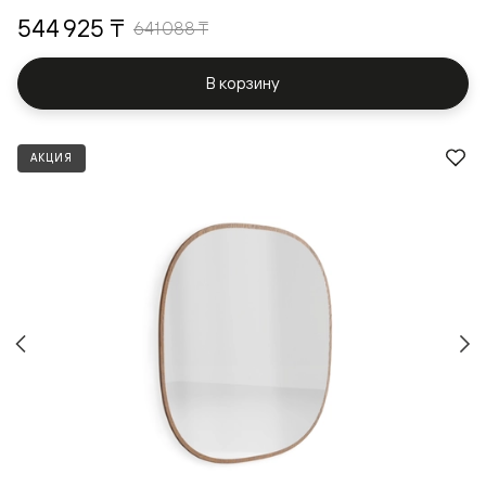
544 925 ₸
641 088 ₸
В корзину
АКЦИЯ