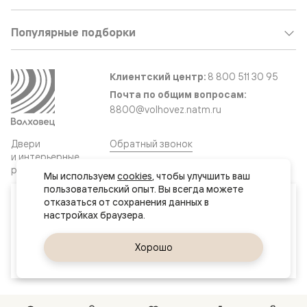
Популярные подборки
Клиентский центр:
8 800 511 30 95
Почта по общим вопросам:
8800@volhovez.natm.ru
Двери
Обратный звонок
и интерьерные
решения
Мы используем 
cookies
, чтобы улучшить ваш 
пользовательский опыт. Вы всегда можете 
Ваш город
отказаться от сохранения данных в 
Сайт не является публичной офертой
Нур-Султан (Астана)
Правовая информация
Дизайн сайта совместно с агентством
Супрематика
Да, верно
Хорошо
Сменить город
© 2026 Волховец