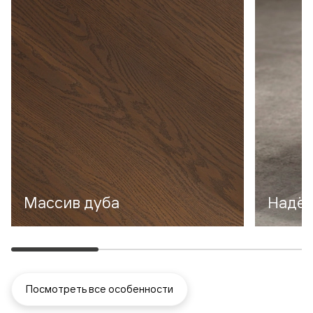
Массив дуба
Надё
Посмотреть все особенности