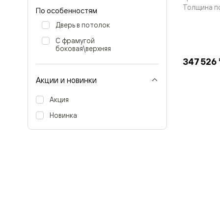
бука
Толщина п
По особенностям
Шпоновы
отделки
Дверь в потолок
Имитация
шпона
С фрамугой
Из
боковая\верхняя
алюмини
347 526 
и
стекла
Акции и новинки
Покрыты
эмалью
Акция
Однотон
ПЭТ
Новинка
Мультиш
Раздвиж
двери
Вдоль
стены
В
пенал
Со
скрытой
направл
Арочные
двери