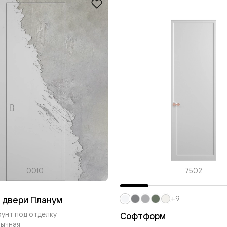
ые
дки
ый
ые
ые
вые
0010
7502
 двери Планум
+9
рунт под отделку
Софтформ
бычная