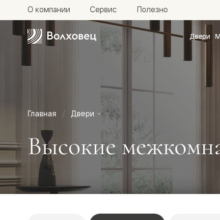
О компании
Сервис
Полезно
Двери
М
Межкомн
двери
Доступн
и практи
Фридом
Центро
Галант
Нео
Главная
Двери
Планум
Секрето
Высокие межкомна
-
скрытые
двери
Фрезеро
двери
в
эмали
Прайм
Маскот
Эссе