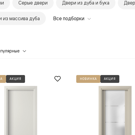
ри
Серые двери
Двери из дуба и бука
Двер
 из массива дуба
Все подборки
опулярные
евая
А
АКЦИЯ
НОВИНКА
АКЦИЯ
ские
вание