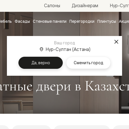
Нур-Султ
Салоны
Дизайнерам
ебель
Фасады
Стеновые панели
Перегородки
Плинтусы
Акци
атные
ые
Ваш город
чные
Нур-Султан (Астана)
Да, верно
Сменить город
тные двери в Казахс
ванные