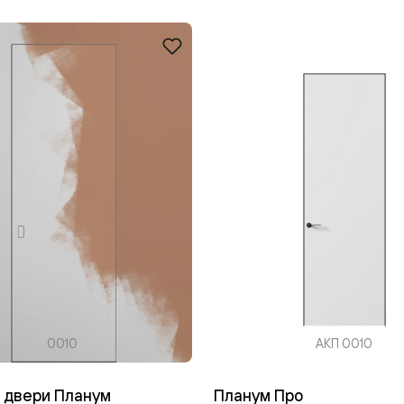
одки
ика
0010
АКП 0010
 двери Планум
Планум Про