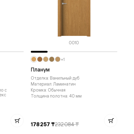
0010
+1
Планум
Отделка: Ванильный дуб
Материал: Ламинатин
ло с
Кромка: Обычная
екс
Толщина полотна: 40 мм
178 257 ₸
232 084 ₸