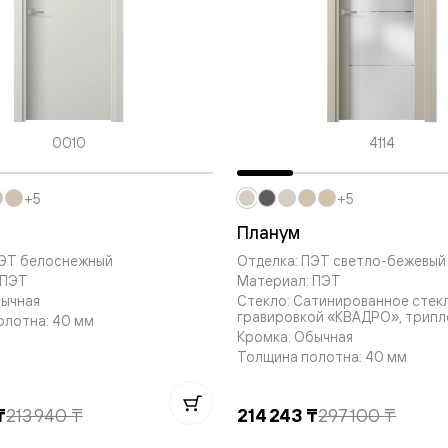
—
е
ный
м —
0010
4114
+5
+5
Планум
ПЭТ белоснежный
Отделка: ПЭТ светло-бежевый
 ПЭТ
Материал: ПЭТ
бычная
Стекло: Сатинированное стек
гравировкой «КВАДРО», трипл
я
олотна: 40 мм
Кромка: Обычная
Толщина полотна: 40 мм
одки
₸
213 940 ₸
214 243 ₸
297 100 ₸