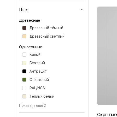
Перегор
Мозаик
Цвет
Неокласс
Прайм
Древесные
Фрэйм
Альба
Древесный тёмный
Дюна
Древесный светлый
Рокка
Антик
Нео
Однотонные
Париж
Белый
Центро
Шарм
Бежевый
Нео
Классик
Антрацит
Галант
Эго
Оливковый
Классика
RAL/NCS
Маскот
Эссе
Теплый белый
Тоскана
Плано
Показать ещё 2
Тоскана
Грильято
Скрытые