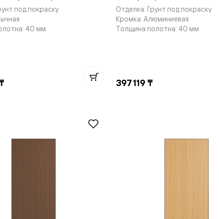
рунт под покраску
Отделка: Грунт под покраску
бычная
Кромка: Алюминиевая
олотна: 40 мм
Толщина полотна: 40 мм
нный
₸
397 119 ₸
м
ые