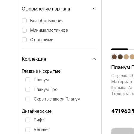
Планум
Цветные
Оформление портала
Колор
Алюмини
Без обрамления
Формато
Секрето
Минималистичное
Алюмини
Мозаик
С панелями
Поворот
двери
Скрытые
Коллекция
двери
Дизайнер
Планум 
шпон
Гладкие и скрытые
Отделка: Э
Со
Планум
Материал:
стеклом
Высокие
Кромка: А
Планум Про
двери
Толщина п
В
Скрытые двери Планум
гардеро
В
471 963 
Дизайнерские
гостиную
Двери
Рифт
в
Вельвет
тренде