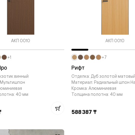
евые
евые
АКП 0010
АКП 0010
ные
+1
+7
ский
Про
Рифт
кзотик винный
Отделка: Дуб золотой матовы
 Мультишпон
Материал: Радиальный шпон Н
люминиевая
Кромка: Алюминиевая
олотна: 40 мм
Толщина полотна: 40 мм
бную
₸
588 387 ₸