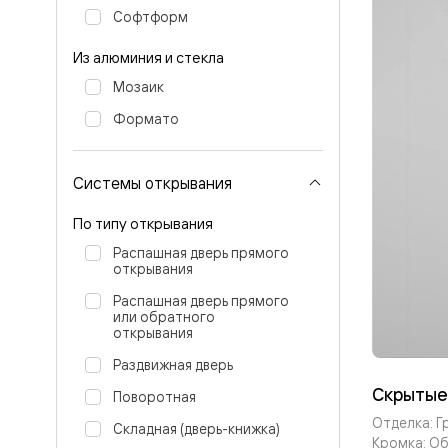
Стеклянн
Софтформ
перегоро
Белые
Из алюминия и стекла
двери
Серые
Мозаик
двери
Двери
Формато
антрацит
Оливков
цвет
Системы открывания
Тёмные
древесн
Двери
По типу открывания
RAL
Распашная дверь прямого
Светлые
открывания
древесн
Коричне
Распашная дверь прямого
двери
или обратного
Двери
открывания
под
покраску
Раздвижная дверь
Двери
Скрытые
Поворотная
из
дуба
Отделка: Г
Складная (дверь-книжка)
и
Кромка: О