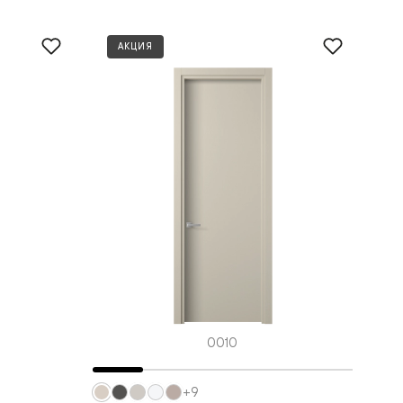
АКЦИЯ
0010
+9