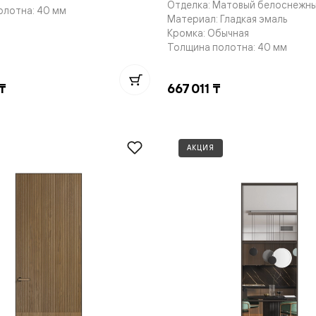
Отделка: Матовый белоснежн
олотна: 40 мм
е
Материал: Гладкая эмаль
Кромка: Обычная
Толщина полотна: 40 мм
я
₸
667 011 ₸
е
ные
АКЦИЯ
пон
ные
яющей