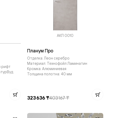
АКП 0010
Планум Про
Отделка: Леон серебро
Материал: Технофойл Ламинатин
й рифт
Кромка: Алюминиевая
атурВуд
Толщина полотна: 40 мм
323 636 ₸
403 167 ₸