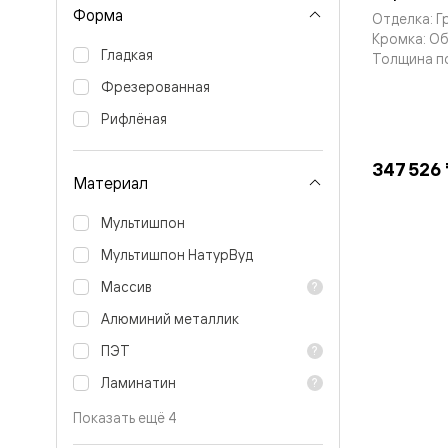
Тоскана
Форма
Отделка: Г
Литера
Тоскана
Кромка: О
Ромбо
Гладкая
Толщина п
Тоскана
Фрезерованная
Элегантэ
Лигнум
Рифлёная
Совреме
стиль
Фридом
347 526 
Рифт
Материал
Вельвет
Планум
Мультишпон
Планум
Про
Мультишпон НатурВуд
Линия
Массив
Дизайн
Палаццо
Алюминий металлик
Селект
Софтфор
ПЭТ
Зеркальн
Планум
Ламинатин
Про
Скрытые
Показать ещё 4
двери