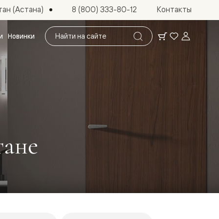
ан (Астана)
8 (800) 333-80-12
Контакты
Поиск
и
Новинки
по
сайту
тане