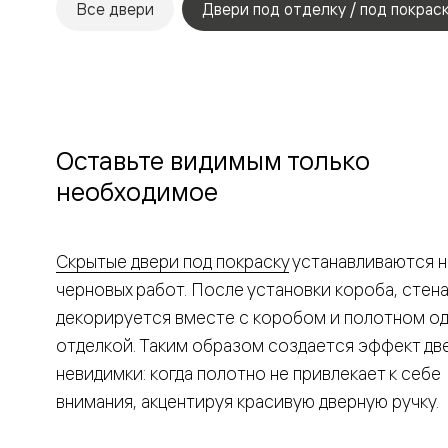
Все двери
Двери под отделку / под покрас
Рокка
Фрэйм
Альба
Дюна
Париж
Нео
Классик
Линия
Оставьте видимым только
Гладкие
и
необходимое
скрытые
Планум
Про —
алюмини
Скрытые двери под покраску
устанавливаются н
кромка
Планум
черновых работ. После установки короба, стен
Секрето
декорируется вместе с коробом и полотном о
-
скрытые
отделкой. Таким образом создается эффект дв
двери
невидимки: когда полотно не привлекает к себе
Дизайнер
Селект —
внимания, акцентируя красивую дверную ручку.
фрезеро
по
шпону