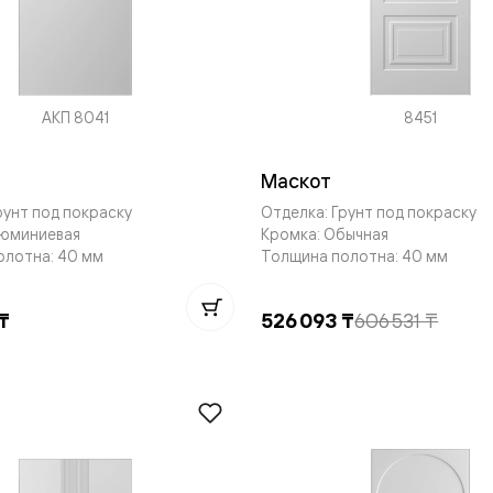
ые
дки
АКП 8041
8451
ый
Маскот
рунт под покраску
Отделка: Грунт под покраску
ые
люминиевая
Кромка: Обычная
олотна: 40 мм
Толщина полотна: 40 мм
ые
₸
526 093 ₸
606 531 ₸
вые