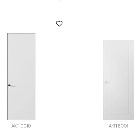
нный
м
ые
АКП 0010
АКП 8001