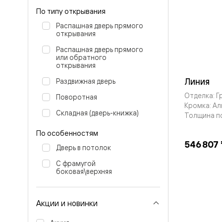
Стеклянн
По типу открывания
перегоро
Белые
Распашная дверь прямого
двери
открывания
Серые
двери
Распашная дверь прямого
Двери
или обратного
антрацит
открывания
Оливков
Линия
Раздвижная дверь
цвет
Тёмные
Отделка: Г
Поворотная
древесн
Кромка: А
Двери
Складная (дверь-книжка)
Толщина п
RAL
Светлые
По особенностям
древесн
546 807 
Коричне
Дверь в потолок
двери
Двери
С фрамугой
боковая\верхняя
под
покраску
Двери
из
Акции и новинки
дуба
и