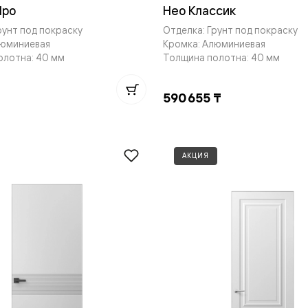
Про
Нео Классик
рунт под покраску
Отделка: Грунт под покраску
евые
люминиевая
Кромка: Алюминиевая
олотна: 40 мм
Толщина полотна: 40 мм
евые
590 655 ₸
ные
ский
АКЦИЯ
бную