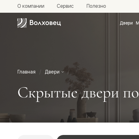
О компании
Сервис
Полезно
Двери
М
Межкомн
двери
Доступн
и практи
Фридом
Центро
Галант
Нео
Главная
Двери
Планум
Секрето
Скрытые двери под
-
скрытые
двери
Фрезеро
двери
в
эмали
Прайм
Маскот
Эссе