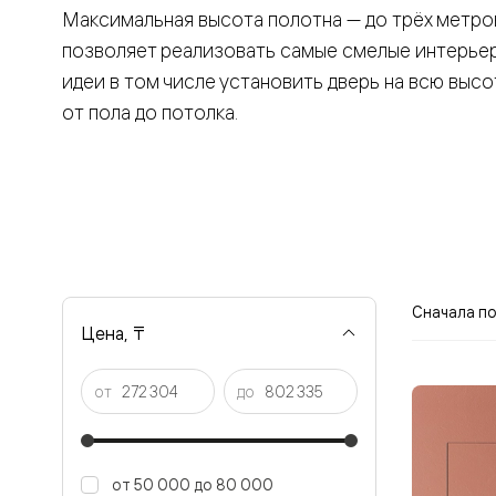
Максимальная высота полотна — до трёх метро
Вельвет 
рифлени
позволяет реализовать самые смелые интерье
Рифт —
натураль
идеи в том числе установить дверь на всю высо
шпон
от пола до потолка.
Софтфор
плавные
формы
Из
массива
Палаццо
Антик
Шарм
Лигнум
Тоскана
Сначала п
Эго
Цена, ₸
Из
алюмини
и стекла
от
до
Двери
Формато
Перегор
Формато
Двери
от 50 000 до 80 000
Мозаик