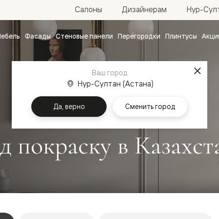
Нур-Султ
Салоны
Дизайнерам
ебель
Фасады
Стеновые панели
Перегородки
Плинтусы
Акци
атные
ые
Ваш город
чные
Нур-Султан (Астана)
Да, верно
Сменить город
 покраску в Казахст
ванные