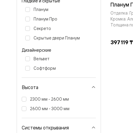
Гладкие и скрытые
Планум
Планум 
Цветные
Планум
Колор
Отделка: Г
Алюмини
Кромка: А
Планум Про
Формато
Толщина п
Секрето
Секрето
Алюмини
Скрытые двери Планум
Мозаик
397 119 ₸
Поворот
двери
Дизайнерские
Скрытые
Вельвет
двери
Дизайнер
Софтформ
шпон
Со
стеклом
Высокие
Высота
двери
В
2300 мм - 2600 мм
гардеро
В
2600 мм - 3000 мм
гостиную
Двери
в
Системы открывания
тренде