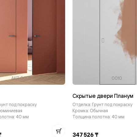
одки
ика
АКП 0001
0010
Скрытые двери Планум
рунт под покраску
Отделка: Грунт под покраску
люминиевая
Кромка: Обычная
олотна: 40 мм
Толщина полотна: 40 мм
₸
347 526 ₸