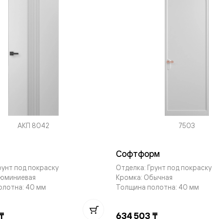
е
я
е
ные
пон
АКП 8042
7503
ные
Софтформ
рунт под покраску
Отделка: Грунт под покраску
люминиевая
Кромка: Обычная
олотна: 40 мм
Толщина полотна: 40 мм
яющей
₸
634 503 ₸