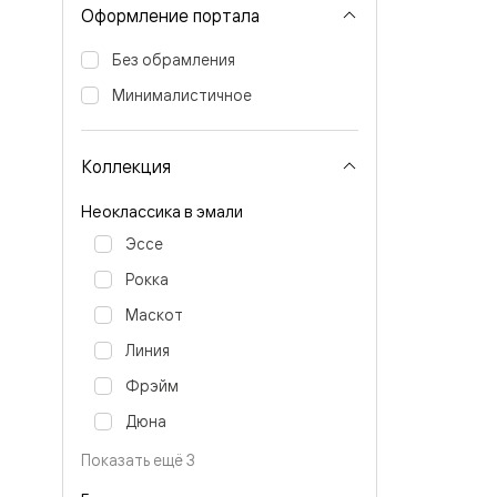
Тоскана
Оформление портала
Литера
Тоскана
Без обрамления
Ромбо
Тоскана
Минималистичное
Элегантэ
Лигнум
Совреме
стиль
Коллекция
Фридом
Рифт
Неоклассика в эмали
Вельвет
Планум
Эссе
Планум
Рокка
Про
Линия
Маскот
Дизайн
Палаццо
Линия
Селект
Софтфор
Фрэйм
Зеркальн
Планум
Дюна
Про
Показать ещё 3
Скрытые
двери