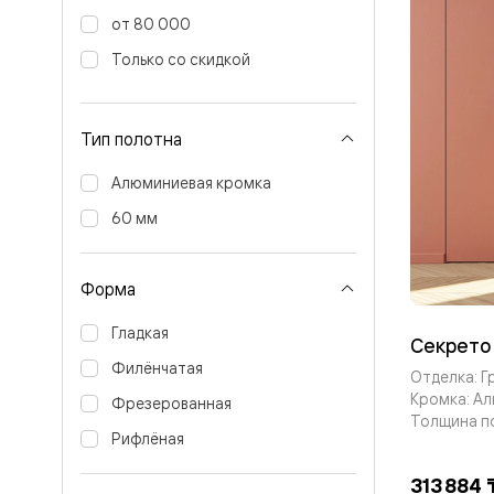
Перегор
от 80 000
Мозаик
Неокласс
Только со скидкой
Прайм
Фрэйм
Альба
Тип полотна
Дюна
Рокка
Антик
Алюминиевая кромка
Нео
Париж
60 мм
Центро
Шарм
Нео
Форма
Классик
Галант
Гладкая
Эго
Секрето
Классика
Филёнчатая
Маскот
Отделка: Г
Эссе
Кромка: А
Фрезерованная
Тоскана
Толщина п
Плано
Рифлёная
Тоскана
Грильято
313 884 