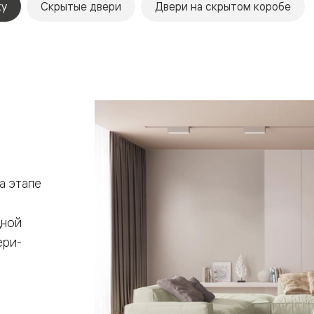
ку
Скрытые двери
Двери на скрытом коробе
евая
а этапе
а
дной
ери-
ские
вание