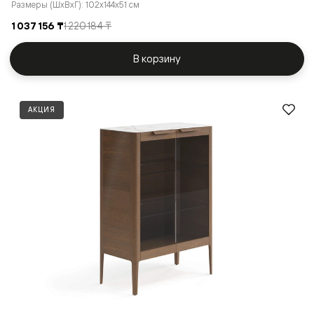
Размеры (ШxВxГ): 102x144x51 см
1 037 156 ₸
1 220 184 ₸
В корзину
АКЦИЯ