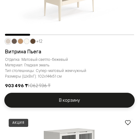
+12
Витрина Пьега
Отделка: Матовый светло-бежевый
Материал: Гладкая эмаль
Тип столешницы: Супер-матовый жемчужный
Размеры (ШxВxГ): 102x144x51 см
903 496 ₸
1 062 936 ₸
В корзину
АКЦИЯ