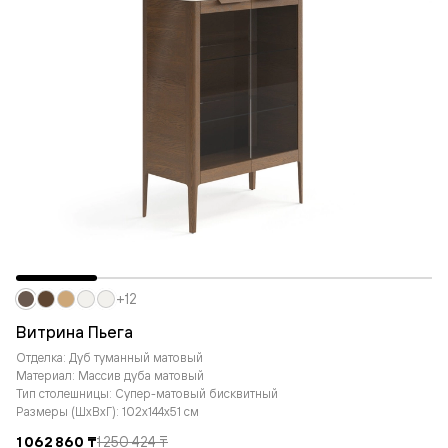
+12
Витрина Пьега
Отделка: Дуб туманный матовый
Материал: Массив дуба матовый
Тип столешницы: Супер-матовый бисквитный
Размеры (ШxВxГ): 102x144x51 см
1 062 860 ₸
1 250 424 ₸