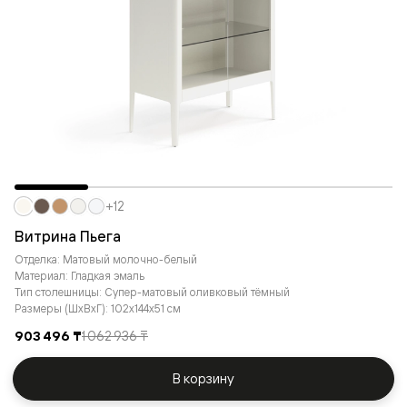
+12
Витрина Пьега
Отделка: Матовый молочно-белый
Материал: Гладкая эмаль
Тип столешницы: Супер-матовый оливковый тёмный
Размеры (ШxВxГ): 102x144x51 см
903 496 ₸
1 062 936 ₸
В корзину