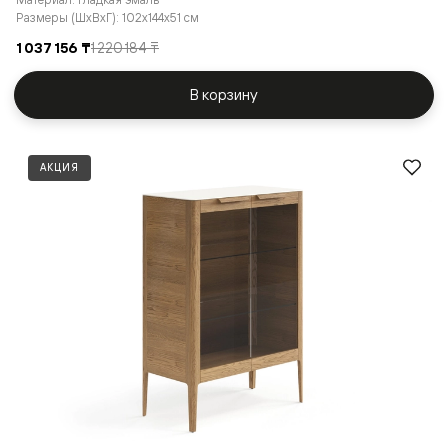
Размеры (ШxВxГ): 102x144x51 см
1 037 156 ₸
1 220 184 ₸
В корзину
АКЦИЯ