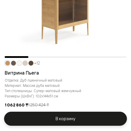
+12
Витрина Пьега
Отделка: Дуб пшеничный матовый
Материал: Массив дуба матовый
Тип столешницы: Супер-матовый жемчужный
Размеры (ШxВxГ): 102x144x51 см
1 062 860 ₸
1 250 424 ₸
В корзину