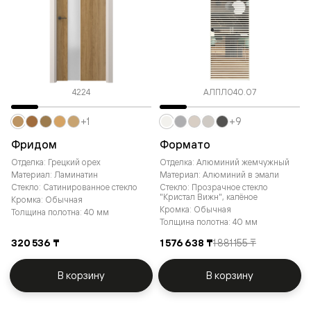
4224
АЛПЛ040.07
+1
+9
Фридом
Формато
Отделка: Грецкий орех
Отделка: Алюминий жемчужный
Материал: Ламинатин
Материал: Алюминий в эмали
Стекло: Сатинированное стекло
Стекло: Прозрачное стекло
"Кристал Вижн", калёное
Кромка: Обычная
Кромка: Обычная
Толщина полотна: 40 мм
Толщина полотна: 40 мм
320 536 ₸
1 576 638 ₸
1 881 155 ₸
В корзину
В корзину