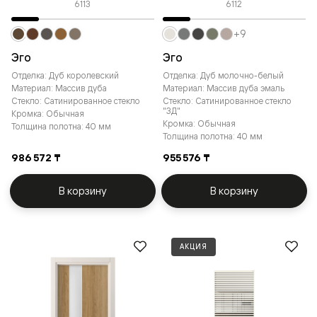
6113
6112
+9
Эго
Эго
Отделка: Дуб королевский
Отделка: Дуб молочно-белый
Материал: Массив дуба
Материал: Массив дуба эмаль
Стекло: Сатинированное стекло
Стекло: Сатинированное стекло
"3Д"
Кромка: Обычная
Кромка: Обычная
Толщина полотна: 40 мм
Толщина полотна: 40 мм
986 572 ₸
955 576 ₸
В корзину
В корзину
АКЦИЯ