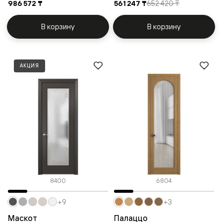
986 572 ₸
561 247 ₸
652 420 ₸
В корзину
В корзину
АКЦИЯ
8400
6804
+9
+3
Маскот
Палаццо