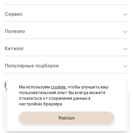
Сервис
Полезно
Каталог
Популярные подборки
Клиентский центр:
8 800 511 30 95
Мы используем 
cookies
, чтобы улучшить ваш 
пользовательский опыт. Вы всегда можете 
Почта по общим вопросам:
Ваш город
отказаться от сохранения данных в 
8800@volhovez.natm.ru
Нур-Султан (Астана)
Двери
Обратный звонок
Да, верно
Хорошо
Сменить город
и интерьерные
решения