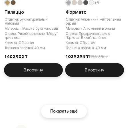
+9
Палаццо
Формато
Отделка: Бук натуральный
Отделка: Алюминий нейтральный
матовый
серый
Материал: Массив бука матовый
Материал: Алюминий в эмали
Стекло: Рифлёное стекло "Мору",
Стекло: Прозрачное стекло
триплекс
"Кристал Вижн", калёное
Кромка: Обычная
Кромка: Обычная
Толщина полотна: 40 мм
Толщина полотна: 40 мм
1 402 902 ₸
1 029 294 ₸
1 196 975 ₸
В корзину
В корзину
Показать ещё