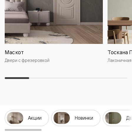
Маскот
Тоскана 
Двери с фрезеровкой
Лаконичная
Акции
Новинки
Дв