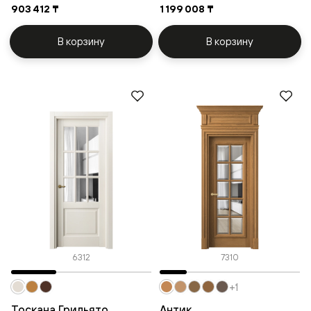
903 412 ₸
1 199 008 ₸
В корзину
В корзину
6312
7310
+1
Тоскана Грильято
Антик