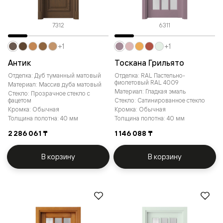
7312
6311
+1
+1
Антик
Тоскана Грильято
Отделка: Дуб туманный матовый
Отделка: RAL Пастельно-
фиолетовый RAL 4009
Материал: Массив дуба матовый
Материал: Гладкая эмаль
Стекло: Прозрачное стекло с
фацетом
Стекло: Сатинированное стекло
Кромка: Обычная
Кромка: Обычная
Толщина полотна: 40 мм
Толщина полотна: 40 мм
2 286 061 ₸
1 146 088 ₸
В корзину
В корзину