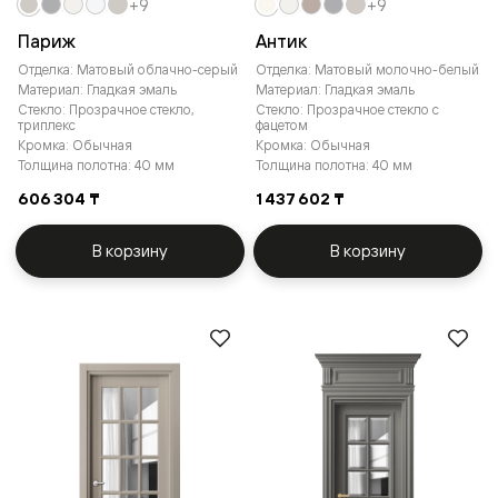
+9
+9
Париж
Антик
Отделка: Матовый облачно-серый
Отделка: Матовый молочно-белый
Материал: Гладкая эмаль
Материал: Гладкая эмаль
Стекло: Прозрачное стекло,
Стекло: Прозрачное стекло с
триплекс
фацетом
Кромка: Обычная
Кромка: Обычная
Толщина полотна: 40 мм
Толщина полотна: 40 мм
606 304 ₸
1 437 602 ₸
В корзину
В корзину