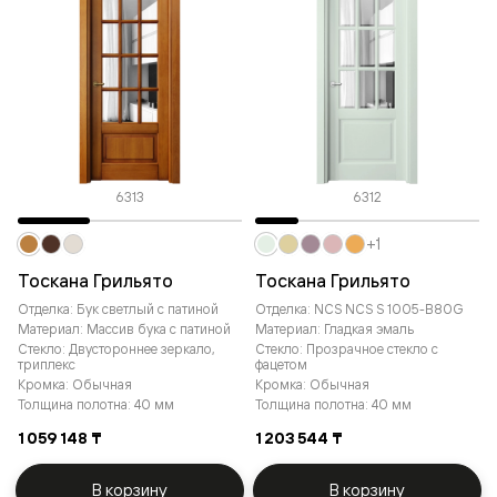
6313
6312
+1
Тоскана Грильято
Тоскана Грильято
Отделка: Бук светлый с патиной
Отделка: NCS NCS S 1005-B80G
Материал: Массив бука с патиной
Материал: Гладкая эмаль
Стекло: Двустороннее зеркало,
Стекло: Прозрачное стекло с
триплекс
фацетом
Кромка: Обычная
Кромка: Обычная
Толщина полотна: 40 мм
Толщина полотна: 40 мм
1 059 148 ₸
1 203 544 ₸
В корзину
В корзину