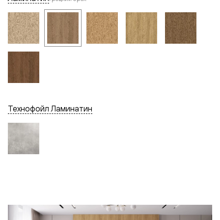
Технофойл Ламинатин