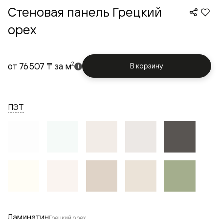
Стеновая панель Грецкий
орех
2
от
76 507 ₸
за м
В корзину
i
ПЭТ
Ламинатин
Грецкий орех