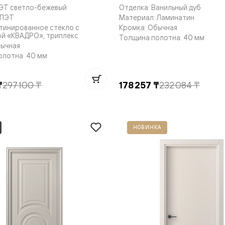
ПЭТ светло-бежевый
Отделка: Ванильный дуб
 ПЭТ
Материал: Ламинатин
тинированное стекло с
Кромка: Обычная
ой «КВАДРО», триплекс
Толщина полотна: 40 мм
бычная
олотна: 40 мм
нный
₸
297 100 ₸
178 257 ₸
232 084 ₸
НОВИНКА
м
ые