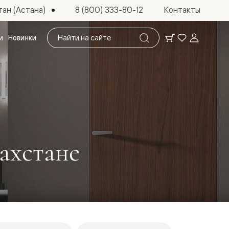
ан (Астана)
8 (800) 333-80-12
Контакты
Поиск
и
Новинки
по
сайту
ахстане