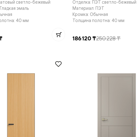
Матовый светло-бежевый
Отделка: ПЭТ светло-бежевый
е
Гладкая эмаль
Материал: ПЭТ
бычная
Кромка: Обычная
олотна: 40 мм
Толщина полотна: 40 мм
я
₸
186 120 ₸
250 228 ₸
е
ные
пон
ные
яющей