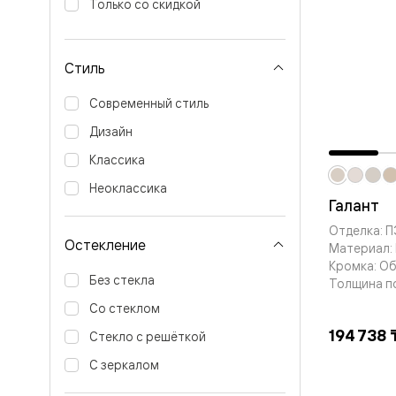
Только со скидкой
Вельвет 
рифлени
Рифт —
натураль
Стиль
шпон
Софтфор
Современный стиль
плавные
формы
Дизайн
Из
массива
Классика
Палаццо
Антик
Неоклассика
Галант
Шарм
Лигнум
Отделка: 
Тоскана
Остекление
Материал:
Эго
Кромка: О
Из
Без стекла
алюмини
Толщина п
и стекла
Со стеклом
Двери
Формато
194 738 
Стекло с решёткой
Перегор
Формато
С зеркалом
Двери
Мозаик