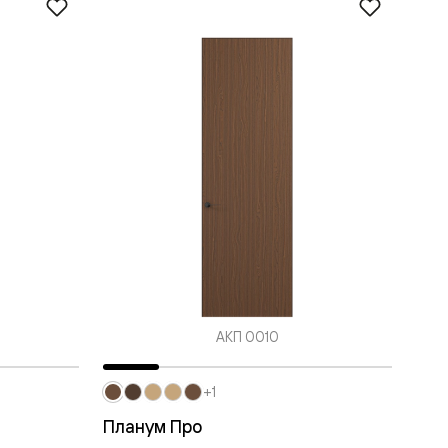
АКП 0010
+1
Планум Про