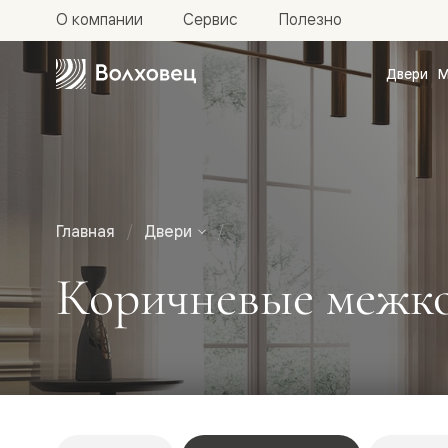
О компании
Сервис
Полезно
Двери
М
Межкомн
двери
Доступн
и практи
Фридом
Центро
Галант
Нео
Главная
Двери
Планум
Секрето
Коричневые межко
-
скрытые
двери
Фрезеро
двери
в
эмали
Прайм
Маскот
Эссе