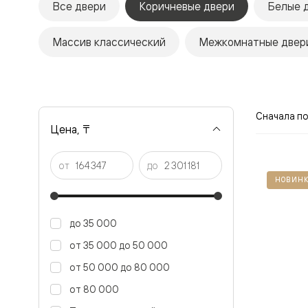
Все двери
Коричневые двери
Белые 
Рокка
Фрэйм
Альба
Массив классический
Межкомнатные двери
Дюна
Париж
Нео
Классик
Линия
Гладкие
Сначала п
и
Цена, ₸
скрытые
Планум
Про —
от
до
алюмини
НОВИНК
кромка
Планум
Секрето
-
до 35 000
скрытые
двери
от 35 000 до 50 000
Дизайнер
от 50 000 до 80 000
Селект —
фрезеро
от 80 000
по
шпону