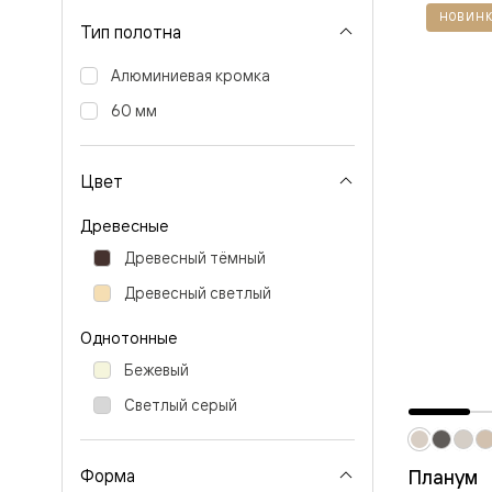
Перегор
НОВИНК
Тип полотна
Мозаик
Неокласс
Алюминиевая кромка
Прайм
Фрэйм
60 мм
Альба
Дюна
Рокка
Антик
Цвет
Нео
Париж
Древесные
Центро
Шарм
Древесный тёмный
Нео
Древесный светлый
Классик
Галант
Эго
Однотонные
Классика
Бежевый
Маскот
Эссе
Светлый серый
Тоскана
Плано
Тоскана
Грильято
Планум
Форма