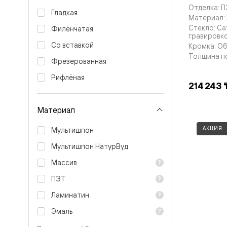
Тоскана
Отделка: 
Литера
Гладкая
Материал:
Тоскана
Стекло: Са
Ромбо
Филёнчатая
гравировк
Тоскана
Со вставкой
Кромка: О
Элегантэ
Лигнум
Толщина п
Фрезерованная
Совреме
стиль
Рифлёная
Фридом
214 243 
Рифт
Вельвет
Материал
Планум
Планум
Про
АКЦИЯ
Мультишпон
Линия
Дизайн
Мультишпон НатурВуд
Палаццо
Массив
Селект
Софтфор
ПЭТ
Зеркальн
Планум
Ламинатин
Про
Скрытые
Эмаль
двери