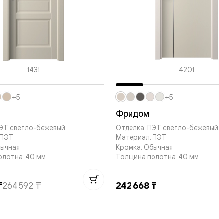
—
е
ный
м —
1431
4201
+5
+5
Фридом
ПЭТ светло-бежевый
Отделка: ПЭТ светло-бежевый
 ПЭТ
Материал: ПЭТ
бычная
Кромка: Обычная
я
олотна: 40 мм
Толщина полотна: 40 мм
₸
264 592 ₸
242 668 ₸
одки