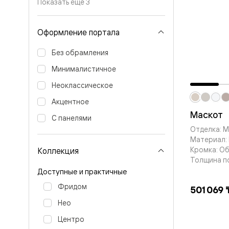
Планум
Показать ещё 3
Цветные
Колор
Алюмини
Оформление портала
Формато
Секрето
Без обрамления
Алюмини
Мозаик
Минималистичное
Поворот
двери
Неоклассическое
Скрытые
Акцентное
двери
Дизайнер
Маскот
С панелями
шпон
Отделка: 
Со
Материал: 
стеклом
Высокие
Кромка: О
Коллекция
двери
Толщина п
В
Доступные и практичные
гардеро
В
Фридом
501 069 
гостиную
Нео
Двери
в
Центро
тренде