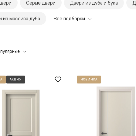
двери
Серые двери
Двери из дуба и бука
Д
 из массива дуба
Все подборки
опулярные
евая
А
АКЦИЯ
НОВИНКА
ские
вание