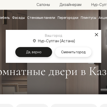
Нур-Султ
Салоны
Дизайнерам
ебель
Фасады
Стеновые панели
Перегородки
Плинтусы
Акци
атные
ые
Ваш город
чные
Нур-Султан (Астана)
Да, верно
Сменить город
мнатные двери в Каз
ванные