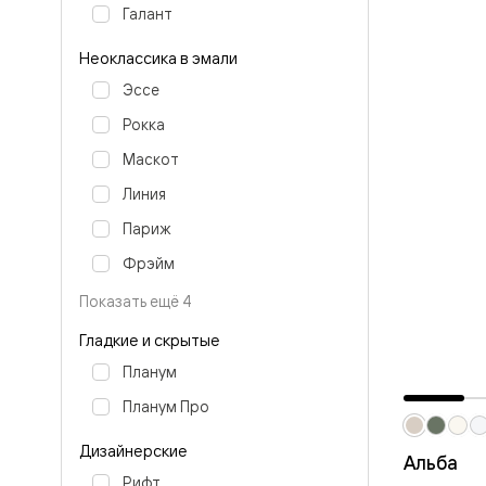
Стеклянн
Галант
перегоро
Белые
Неоклассика в эмали
двери
Серые
Эссе
двери
Двери
Рокка
антрацит
Маскот
Оливков
цвет
Линия
Тёмные
древесн
Париж
Двери
RAL
Фрэйм
Светлые
древесн
Показать ещё 4
Коричне
двери
Гладкие и скрытые
Двери
Планум
под
покраску
Планум Про
Двери
из
Дизайнерские
дуба
Альба
и
Рифт