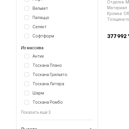
Отделка: 
бука
Шпоновы
Материал: 
Вельвет
отделки
Кромка: О
Имитация
Палаццо
Толщина п
шпона
Селект
Из
алюмини
377 992 
Софтформ
и
стекла
Из массива
Покрыты
эмалью
Антик
Однотон
ПЭТ
Тоскана Плано
Мультиш
Раздвиж
Тоскана Грильято
двери
Тоскана Литера
Вдоль
стены
Шарм
В
пенал
Тоскана Ромбо
Со
скрытой
Показать ещё 3
направл
Арочные
двери