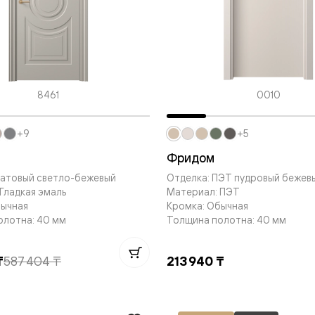
евые
евые
8461
0010
ные
+9
+5
ский
Фридом
Матовый светло-бежевый
Отделка: ПЭТ пудровый бежев
Гладкая эмаль
Материал: ПЭТ
бычная
Кромка: Обычная
олотна: 40 мм
Толщина полотна: 40 мм
бную
₸
587 404 ₸
213 940 ₸