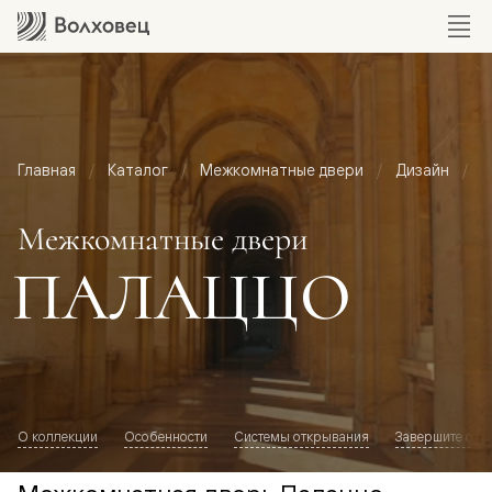
Главная
Каталог
Межкомнатные двери
Дизайн
М
Межкомнатные двери
ПАЛАЦЦО
О коллекции
Особенности
Системы открывания
Завершите обр