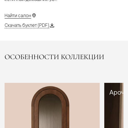
Найти салон
Скачать буклет (PDF)
ОСОБЕННОСТИ КОЛЛЕКЦИИ
Арочн