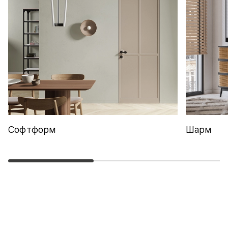
Софтформ
Шарм