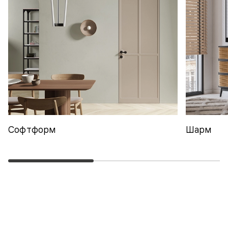
Софтформ
Шарм