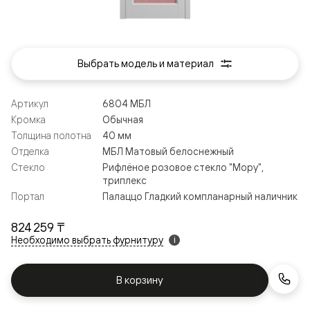
Выбрать модель и материал
Артикул
6804 МБЛ
Кромка
Обычная
Толщина полотна
40 мм
Отделка
МБЛ Матовый белоснежный
Стекло
Рифлёное розовое стекло "Мору",
триплекс
Портал
Палаццо Гладкий компланарный наличник
824 259 ₸
Необходимо выбрать фурнитуру
i
В корзину