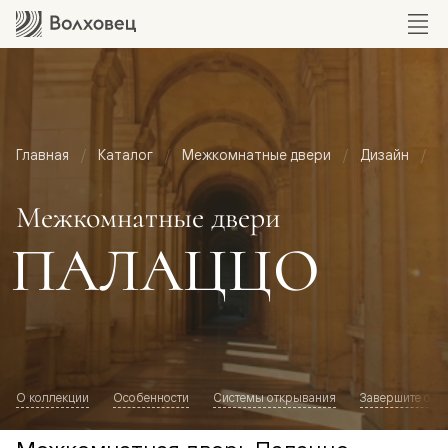
Главная
Каталог
Межкомнатные двери
Дизайн
М
Межкомнатные двери
ПАЛАЦЦО
О коллекции
Особенности
Системы открывания
Завершите обр