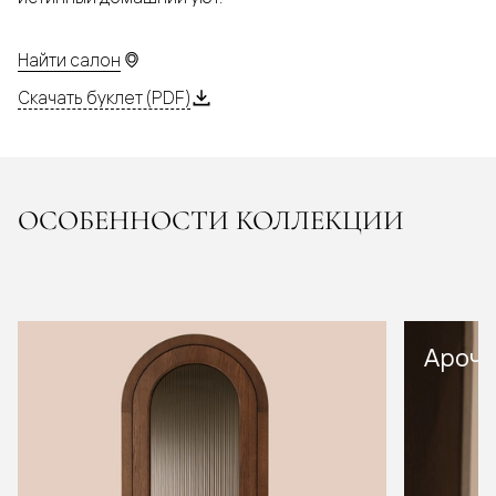
Найти салон
Скачать буклет (PDF)
ОСОБЕННОСТИ КОЛЛЕКЦИИ
Арочн