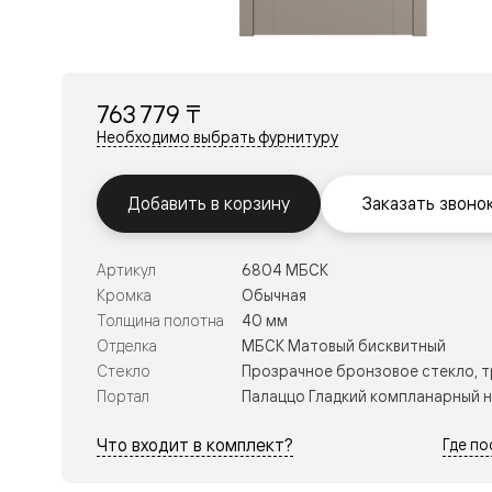
Перегор
Мозаик
Неокласс
Прайм
Фрэйм
763 779 ₸
Альба
Дюна
Необходимо выбрать фурнитуру
Рокка
Антик
Нео
Добавить в корзину
Заказать звоно
Париж
Центро
Шарм
Артикул
6804 МБСК
Нео
Классик
Кромка
Обычная
Галант
Толщина полотна
40 мм
Эго
Отделка
МБСК Матовый бисквитный
Классика
Стекло
Прозрачное бронзовое стекло, 
Маскот
Эссе
Портал
Палаццо Гладкий компланарный 
Тоскана
Плано
Что входит в комплект?
Где п
Тоскана
Грильято