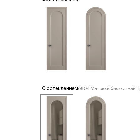
—
е
ный
м —
С остеклением
6804 Матовый бисквитный П
я
одки