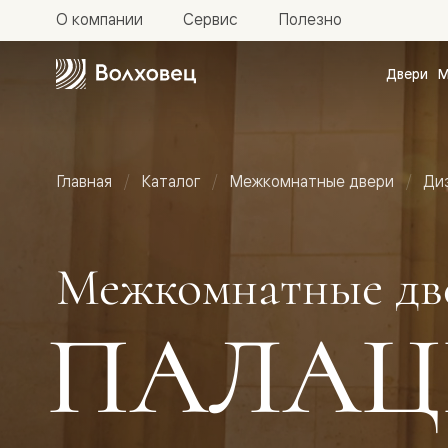
О компании
Сервис
Полезно
Двери
М
Межкомн
двери
Доступн
и практи
Фридом
Главная
Каталог
Межкомнатные двери
Ди
Центро
Галант
Нео
Планум
Секрето
Межкомнатные дв
-
скрытые
двери
ПАЛАЦ
Фрезеро
двери
в
эмали
Прайм
Маскот
Эссе