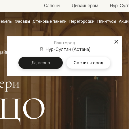
Нур-Султ
Салоны
Дизайнерам
ебель
Фасады
Стеновые панели
Перегородки
Плинтусы
Акци
атные
ые
Ваш город
чные
Нур-Султан (Астана)
зайн
Межкомнатные двери Палаццо
Да, верно
Сменить город
ери
ЦО
ванные