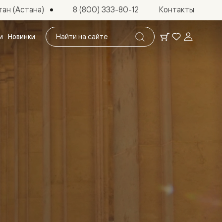
ан (Астана)
8 (800) 333-80-12
Контакты
Поиск
и
Новинки
по
сайту