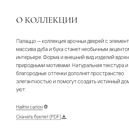
Планум
Цветные
Колор
Алюмини
О КОЛЛЕКЦИИ
Формато
Секрето
Алюмини
Мозаик
Палаццо — коллекция арочных дверей с элемен
Поворот
двери
массива дуба и бука станет необычным акценто
Скрытые
интерьере. Форма и внешний вид изделий вдох
двери
Дизайнер
природными мотивами. Натуральная текстура и
шпон
благородные оттенки дополнят пространство
Со
стеклом
элегантностью и помогут создать истинный д
Высокие
уют.
двери
В
гардеро
В
Найти салон
гостиную
Двери
Скачать буклет (PDF)
в
тренде