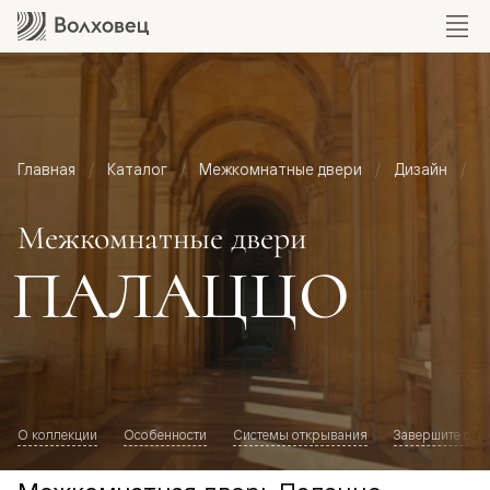
Главная
Каталог
Межкомнатные двери
Дизайн
М
Межкомнатные двери
ПАЛАЦЦО
О коллекции
Особенности
Системы открывания
Завершите обр