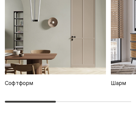
Софтформ
Шарм