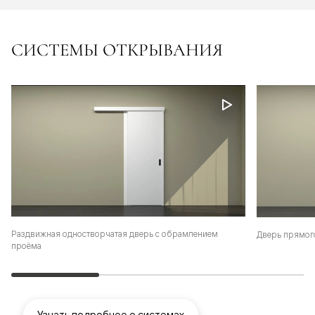
СИСТЕМЫ ОТКРЫВАНИЯ
Раздвижная одностворчатая дверь с обрамлением
Дверь прямог
проёма
Узнать подробнее о системах