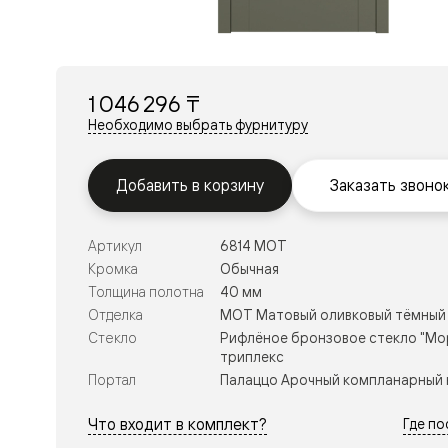
Перегор
Мозаик
Неокласс
Прайм
Фрэйм
1 046 296 ₸
Альба
Дюна
Необходимо выбрать фурнитуру
Рокка
Антик
Нео
Добавить в корзину
Заказать звоно
Париж
Центро
Шарм
Артикул
6814 МОТ
Нео
Классик
Кромка
Обычная
Галант
Толщина полотна
40 мм
Эго
Отделка
МОТ Матовый оливковый тёмный
Классика
Стекло
Рифлёное бронзовое стекло "Мор
Маскот
триплекс
Эссе
Тоскана
Портал
Палаццо Арочный компланарный 
Плано
Тоскана
Что входит в комплект?
Где п
Грильято