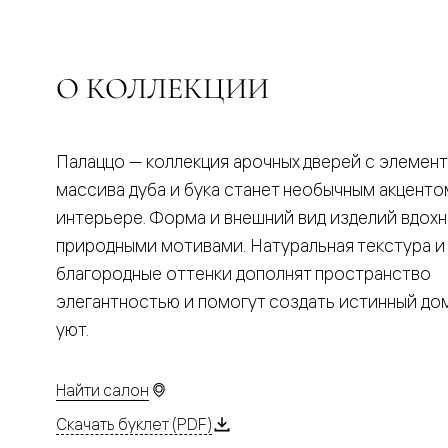
Планум
Цветные
Колор
Алюмини
Формато
О КОЛЛЕКЦИИ
Секрето
Алюмини
Мозаик
Поворот
Палаццо — коллекция арочных дверей с элемен
двери
Скрытые
массива дуба и бука станет необычным акценто
двери
интерьере. Форма и внешний вид изделий вдох
Дизайнер
шпон
природными мотивами. Натуральная текстура и
Со
благородные оттенки дополнят пространство
стеклом
Высокие
элегантностью и помогут создать истинный д
двери
уют.
В
гардеро
В
гостиную
Найти салон
Двери
в
Скачать буклет (PDF)
тренде