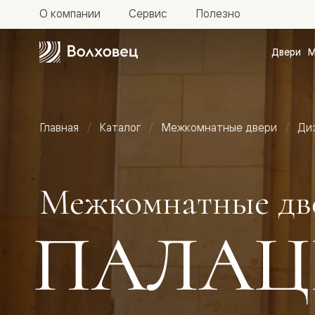
О компании
Сервис
Полезно
Двери
М
Межкомн
двери
Доступн
и практи
Фридом
Главная
Каталог
Межкомнатные двери
Ди
Центро
Галант
Нео
Планум
Секрето
Межкомнатные дв
-
скрытые
двери
ПАЛАЦ
Фрезеро
двери
в
эмали
Прайм
Маскот
Эссе