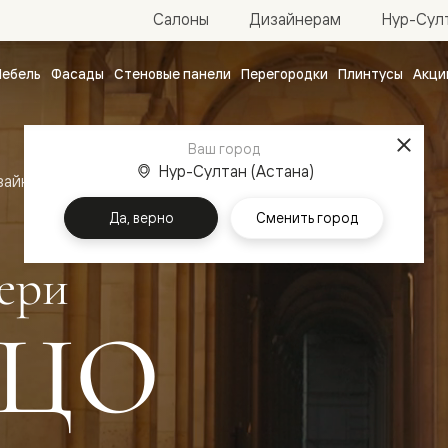
Нур-Султ
Салоны
Дизайнерам
ебель
Фасады
Стеновые панели
Перегородки
Плинтусы
Акци
атные
ые
Ваш город
чные
Нур-Султан (Астана)
зайн
Межкомнатные двери Палаццо
Да, верно
Сменить город
ери
ЦО
ванные