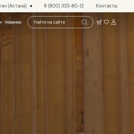
ан (Астана)
8 (800) 333-80-12
Контакты
Поиск
и
Новинки
по
сайту