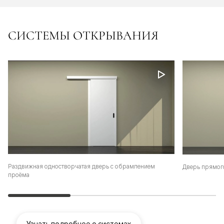
СИСТЕМЫ ОТКРЫВАНИЯ
Раздвижная одностворчатая дверь с обрамлением
Дверь прямог
проёма
Узнать подробнее о системах