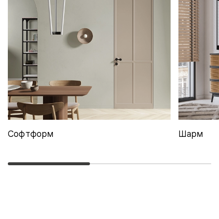
Софтформ
Шарм