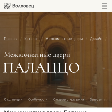
Главная
Каталог
Межкомнатные двери
Дизайн
М
Межкомнатные двери
ПАЛАЦЦО
О коллекции
Особенности
Системы открывания
Завершите обр