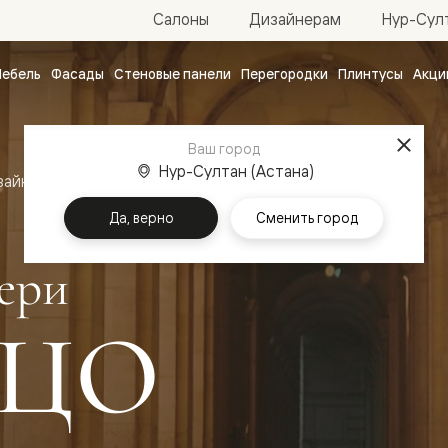
Нур-Султ
Салоны
Дизайнерам
ебель
Фасады
Стеновые панели
Перегородки
Плинтусы
Акци
атные
ые
Ваш город
чные
Нур-Султан (Астана)
зайн
Межкомнатные двери Палаццо
Да, верно
Сменить город
ери
ЦО
ванные