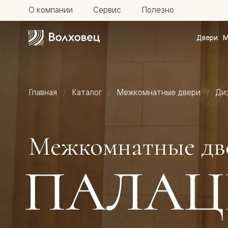
О компании
Сервис
Полезно
Двери
М
Межкомн
двери
Доступн
и практи
Фридом
Главная
Каталог
Межкомнатные двери
Ди
Центро
Галант
Нео
Планум
Секрето
Межкомнатные дв
-
скрытые
двери
ПАЛАЦ
Фрезеро
двери
в
эмали
Прайм
Маскот
Эссе