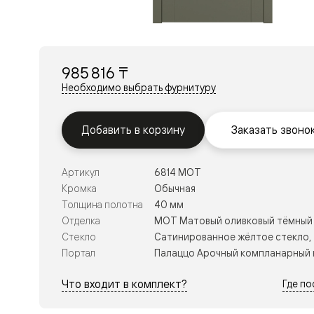
Перегор
Мозаик
Неокласс
Прайм
Фрэйм
985 816 ₸
Альба
Дюна
Необходимо выбрать фурнитуру
Рокка
Антик
Нео
Добавить в корзину
Заказать звоно
Париж
Центро
Шарм
Артикул
6814 МОТ
Нео
Классик
Кромка
Обычная
Галант
Толщина полотна
40 мм
Эго
Отделка
МОТ Матовый оливковый тёмный
Классика
Стекло
Сатинированное жёлтое стекло,
Маскот
Эссе
Портал
Палаццо Арочный компланарный 
Тоскана
Плано
Что входит в комплект?
Где п
Тоскана
Грильято