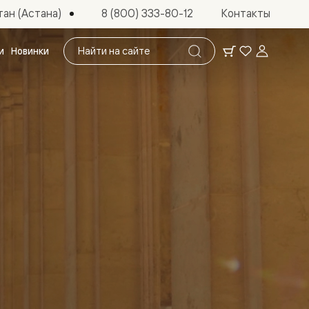
ан (Астана)
8 (800) 333-80-12
Контакты
Поиск
и
Новинки
по
сайту