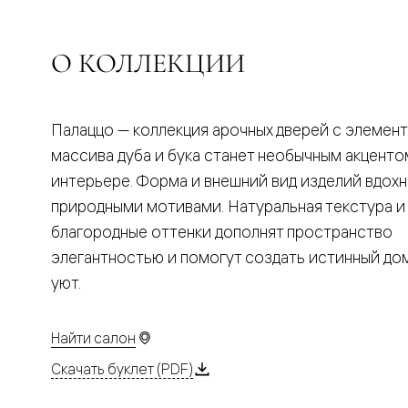
Планум
Цветные
Колор
Алюмини
О КОЛЛЕКЦИИ
Формато
Секрето
Алюмини
Мозаик
Палаццо — коллекция арочных дверей с элемен
Поворот
двери
массива дуба и бука станет необычным акценто
Скрытые
интерьере. Форма и внешний вид изделий вдох
двери
Дизайнер
природными мотивами. Натуральная текстура и
шпон
благородные оттенки дополнят пространство
Со
стеклом
элегантностью и помогут создать истинный д
Высокие
уют.
двери
В
гардеро
В
Найти салон
гостиную
Двери
Скачать буклет (PDF)
в
тренде