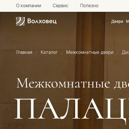
О компании
Сервис
Полезно
Двери
М
Межкомн
двери
Доступн
и практи
Фридом
Главная
Каталог
Межкомнатные двери
Ди
Центро
Галант
Нео
Планум
Секрето
Межкомнатные дв
-
скрытые
двери
ПАЛАЦ
Фрезеро
двери
в
эмали
Прайм
Маскот
Эссе