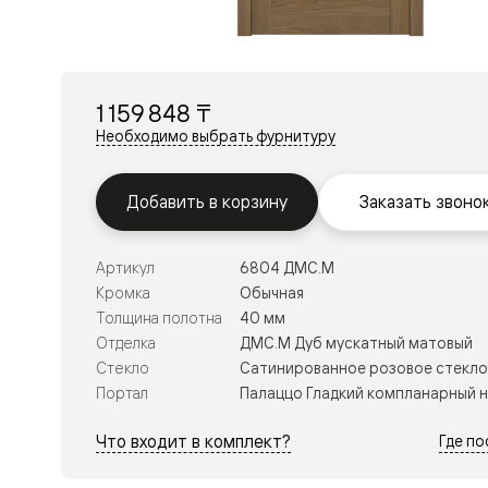
Перегор
Мозаик
Неокласс
Прайм
Фрэйм
1 159 848 ₸
Альба
Дюна
Необходимо выбрать фурнитуру
Рокка
Антик
Нео
Добавить в корзину
Заказать звоно
Париж
Центро
Шарм
Артикул
6804 ДМС.М
Нео
Классик
Кромка
Обычная
Галант
Толщина полотна
40 мм
Эго
Отделка
ДМС.М Дуб мускатный матовый
Классика
Стекло
Сатинированное розовое стекло
Маскот
Эссе
Портал
Палаццо Гладкий компланарный 
Тоскана
Плано
Что входит в комплект?
Где п
Тоскана
Грильято