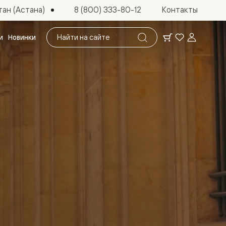
ан (Астана)
8 (800) 333-80-12
Контакты
Поиск
и
Новинки
по
сайту