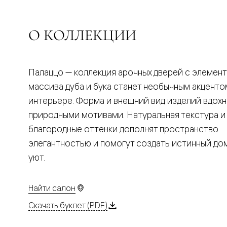
Планум
Цветные
Колор
Алюмини
О КОЛЛЕКЦИИ
Формато
Секрето
Алюмини
Мозаик
Палаццо — коллекция арочных дверей с элемен
Поворот
двери
массива дуба и бука станет необычным акценто
Скрытые
интерьере. Форма и внешний вид изделий вдох
двери
Дизайнер
природными мотивами. Натуральная текстура и
шпон
благородные оттенки дополнят пространство
Со
стеклом
элегантностью и помогут создать истинный д
Высокие
уют.
двери
В
гардеро
В
Найти салон
гостиную
Двери
Скачать буклет (PDF)
в
тренде