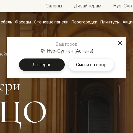
Нур-Султ
Салоны
Дизайнерам
ебель
Фасады
Стеновые панели
Перегородки
Плинтусы
Акци
атные
ые
Ваш город
чные
Нур-Султан (Астана)
зайн
Межкомнатные двери Палаццо
Да, верно
Сменить город
ери
ЦО
ванные