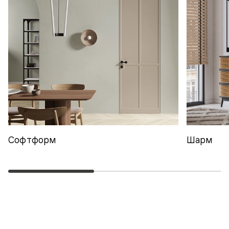
Софтформ
Шарм