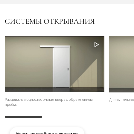
СИСТЕМЫ ОТКРЫВАНИЯ
Раздвижная одностворчатая дверь с обрамлением
Дверь прямог
проёма
Узнать подробнее о системах