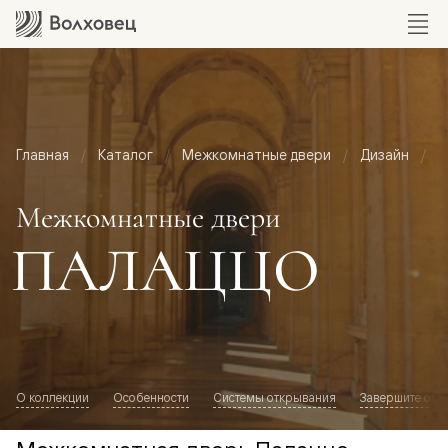
Главная
Каталог
Межкомнатные двери
Дизайн
М
Межкомнатные двери
ПАЛАЦЦО
О коллекции
Особенности
Системы открывания
Завершите обр