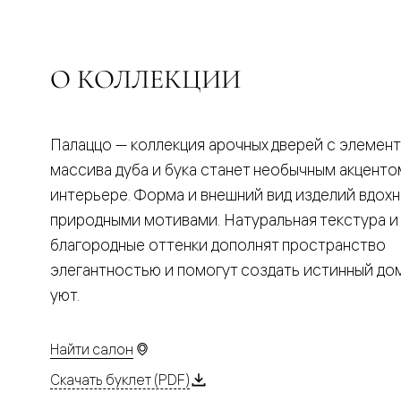
Планум
Цветные
Колор
Алюмини
Формато
О КОЛЛЕКЦИИ
Секрето
Алюмини
Мозаик
Поворот
Палаццо — коллекция арочных дверей с элемен
двери
Скрытые
массива дуба и бука станет необычным акценто
двери
интерьере. Форма и внешний вид изделий вдох
Дизайнер
шпон
природными мотивами. Натуральная текстура и
Со
благородные оттенки дополнят пространство
стеклом
Высокие
элегантностью и помогут создать истинный д
двери
уют.
В
гардеро
В
гостиную
Найти салон
Двери
в
Скачать буклет (PDF)
тренде