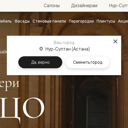
Нур-Султ
Салоны
Дизайнерам
ебель
Фасады
Стеновые панели
Перегородки
Плинтусы
Акци
атные
ые
Ваш город
чные
Нур-Султан (Астана)
зайн
Межкомнатные двери Палаццо
Да, верно
Сменить город
ери
ЦО
ванные