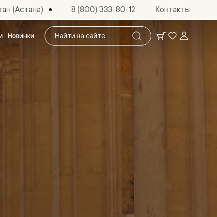
ан (Астана)
8 (800) 333-80-12
Контакты
Поиск
и
Новинки
по
сайту