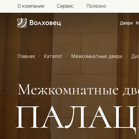
О компании
Сервис
Полезно
Двери
М
Межкомн
двери
Доступн
и практи
Фридом
Главная
Каталог
Межкомнатные двери
Ди
Центро
Галант
Нео
Планум
Секрето
Межкомнатные дв
-
скрытые
двери
ПАЛАЦ
Фрезеро
двери
в
эмали
Прайм
Маскот
Эссе