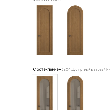
—
е
ный
м —
С остеклением
6804 Дуб пряный матовый Ри
я
одки