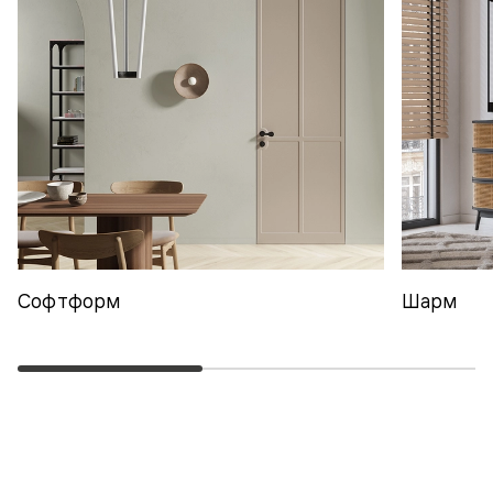
Софтформ
Шарм