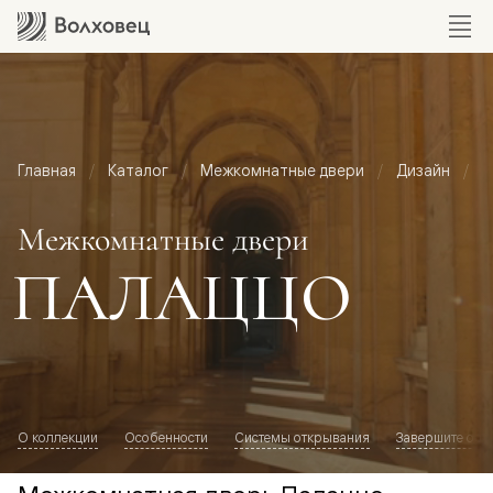
Главная
Каталог
Межкомнатные двери
Дизайн
М
Межкомнатные двери
ПАЛАЦЦО
О коллекции
Особенности
Системы открывания
Завершите обр