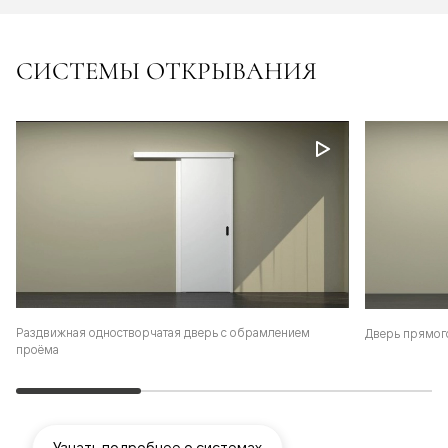
СИСТЕМЫ ОТКРЫВАНИЯ
Раздвижная одностворчатая дверь с обрамлением
Дверь прямог
проёма
Узнать подробнее о системах