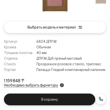
Выбрать модель и материал
Артикул
6804 ДПР.М
Кромка
Обычная
Толщина полотна
40 мм
Отделка
ДПР.М Дуб пряный матовый
Стекло
Прозрачное розовое стекло, триплекс
Портал
Палаццо Гладкий компланарный наличник
1 159 848 ₸
Необходимо выбрать фурнитуру
i
В корзину