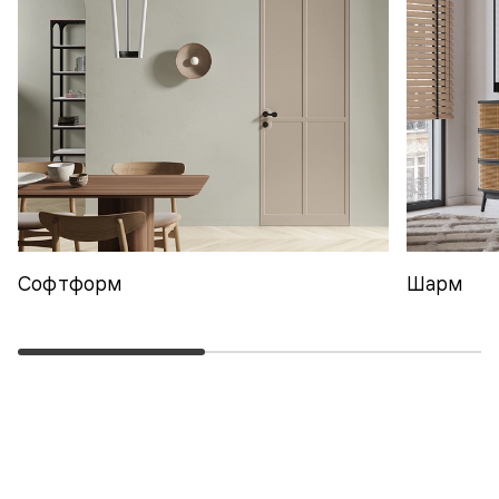
Софтформ
Шарм