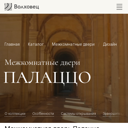
Главная
Каталог
Межкомнатные двери
Дизайн
М
Межкомнатные двери
ПАЛАЦЦО
О коллекции
Особенности
Системы открывания
Завершите обр