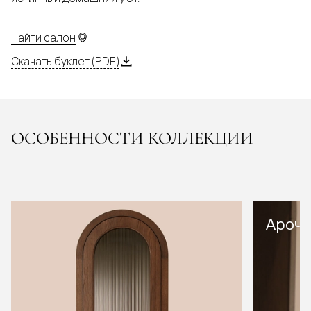
Найти салон
Скачать буклет (PDF)
ОСОБЕННОСТИ КОЛЛЕКЦИИ
Арочн