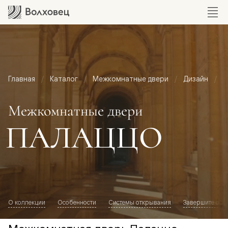
Главная
Каталог
Межкомнатные двери
Дизайн
М
Межкомнатные двери
ПАЛАЦЦО
О коллекции
Особенности
Системы открывания
Завершите обр