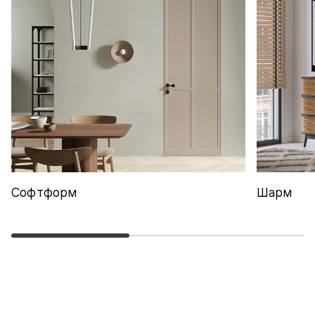
Софтформ
Шарм