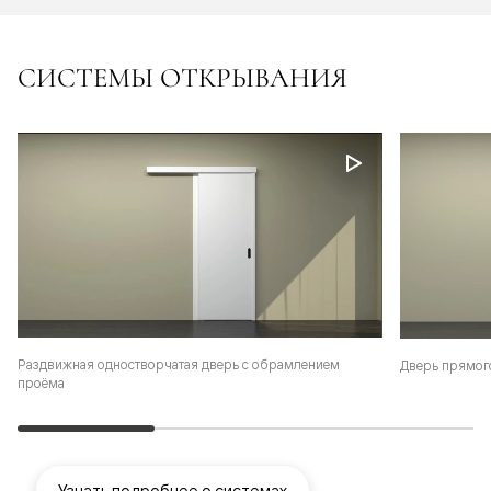
СИСТЕМЫ ОТКРЫВАНИЯ
Раздвижная одностворчатая дверь с обрамлением
Дверь прямог
проёма
Узнать подробнее о системах