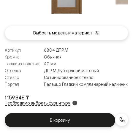
Выбрать модель и материал
Артикул
6804 ДПР.М
Кромка
Обычная
Толщина полотна
40 мм
Отделка
ДПР.М Дуб пряный матовый
Стекло
Сатинированное стекло
Портал
Палаццо Гладкий компланарный наличник
1 159 848 ₸
Необходимо выбрать фурнитуру
i
В корзину