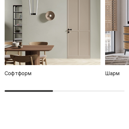
Софтформ
Шарм