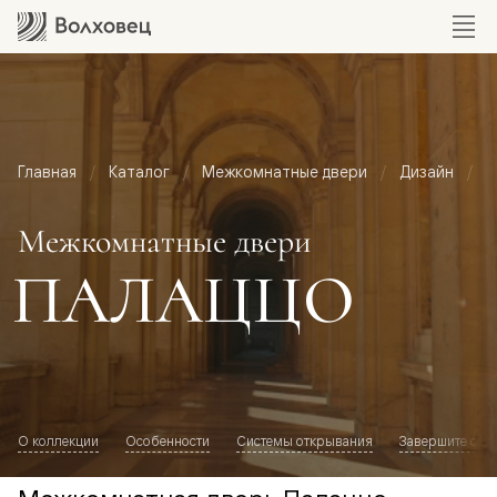
Главная
Каталог
Межкомнатные двери
Дизайн
М
Межкомнатные двери
ПАЛАЦЦО
О коллекции
Особенности
Системы открывания
Завершите обр