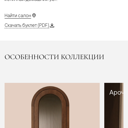
Найти салон
Скачать буклет (PDF)
ОСОБЕННОСТИ КОЛЛЕКЦИИ
Арочн