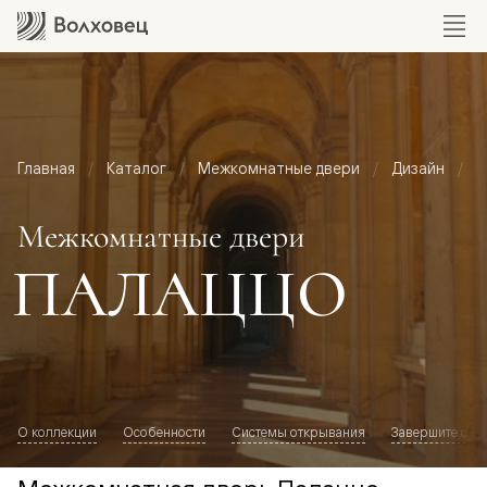
Главная
Каталог
Межкомнатные двери
Дизайн
М
Межкомнатные двери
ПАЛАЦЦО
О коллекции
Особенности
Системы открывания
Завершите обр