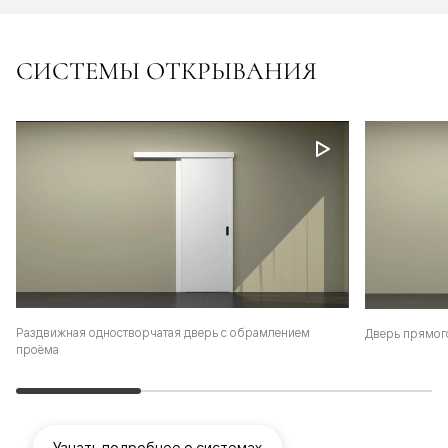
СИСТЕМЫ ОТКРЫВАНИЯ
Раздвижная одностворчатая дверь с обрамлением
Дверь прямог
проёма
Узнать подробнее о системах