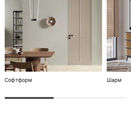
Софтформ
Шарм