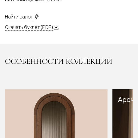
Найти салон
Скачать буклет (PDF)
ОСОБЕННОСТИ КОЛЛЕКЦИИ
Арочн