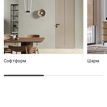
Софтформ
Шарм