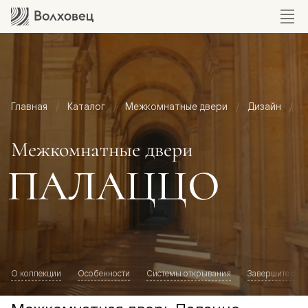
Главная
Каталог
Межкомнатные двери
Дизайн
М
Межкомнатные двери
ПАЛАЦЦО
О коллекции
Особенности
Системы открывания
Завершите обр