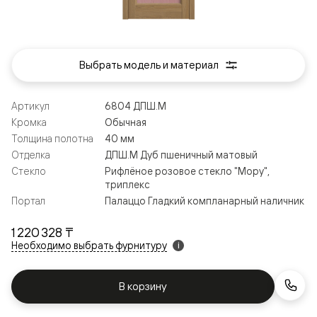
Выбрать модель и материал
Артикул
6804 ДПШ.М
Кромка
Обычная
Толщина полотна
40 мм
Отделка
ДПШ.М Дуб пшеничный матовый
Стекло
Рифлёное розовое стекло "Мору",
триплекс
Портал
Палаццо Гладкий компланарный наличник
1 220 328 ₸
Необходимо выбрать фурнитуру
i
В корзину