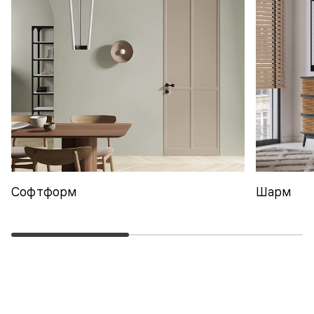
Софтформ
Шарм