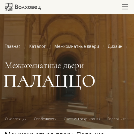
Главная
Каталог
Межкомнатные двери
Дизайн
М
Межкомнатные двери
ПАЛАЦЦО
О коллекции
Особенности
Системы открывания
Завершите обр