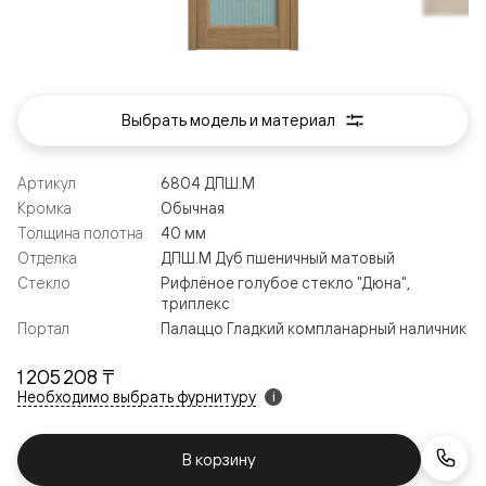
Выбрать модель и материал
Артикул
6804 ДПШ.М
Кромка
Обычная
Толщина полотна
40 мм
Отделка
ДПШ.М Дуб пшеничный матовый
Стекло
Рифлёное голубое стекло "Дюна",
триплекс
Портал
Палаццо Гладкий компланарный наличник
1 205 208 ₸
Необходимо выбрать фурнитуру
i
В корзину