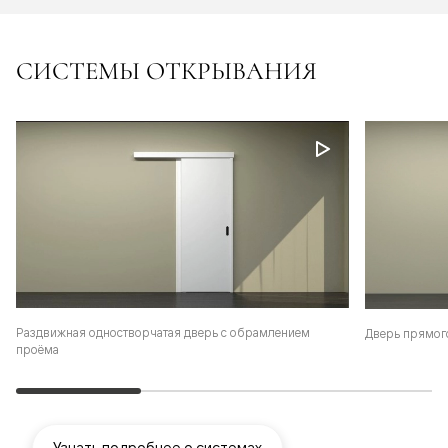
СИСТЕМЫ ОТКРЫВАНИЯ
Раздвижная одностворчатая дверь с обрамлением
Дверь прямог
проёма
Узнать подробнее о системах