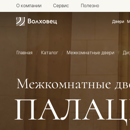
О компании
Сервис
Полезно
Двери
М
Межкомн
двери
Доступн
и практи
Фридом
Главная
Каталог
Межкомнатные двери
Ди
Центро
Галант
Нео
Планум
Секрето
Межкомнатные дв
-
скрытые
двери
ПАЛАЦ
Фрезеро
двери
в
эмали
Прайм
Маскот
Эссе