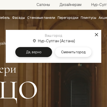
Нур-Султ
Салоны
Дизайнерам
ебель
Фасады
Стеновые панели
Перегородки
Плинтусы
Акци
атные
ые
Ваш город
чные
Нур-Султан (Астана)
зайн
Межкомнатные двери Палаццо
Да, верно
Сменить город
ери
ЦО
ванные