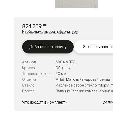
Перегор
Мозаик
Неокласс
Прайм
Фрэйм
824 259 ₸
Альба
Дюна
Необходимо выбрать фурнитуру
Рокка
Антик
Нео
Добавить в корзину
Заказать звоно
Париж
Центро
Шарм
Артикул
6804 МПБЛ
Нео
Классик
Кромка
Обычная
Галант
Толщина полотна
40 мм
Эго
Отделка
МПБЛ Матовый пудровый белый
Классика
Стекло
Рифлёное серое стекло "Мору", 
Маскот
Эссе
Портал
Палаццо Гладкий компланарный 
Тоскана
Плано
Что входит в комплект?
Где п
Тоскана
Грильято