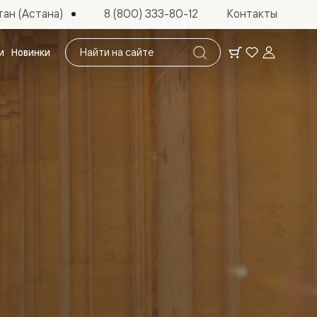
ан (Астана)
8 (800) 333-80-12
Контакты
Поиск
и
Новинки
по
сайту