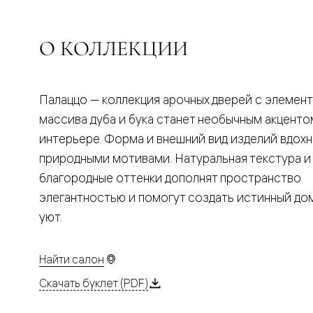
Планум
Цветные
Колор
Алюмини
О КОЛЛЕКЦИИ
Формато
Секрето
Алюмини
Мозаик
Палаццо — коллекция арочных дверей с элемен
Поворот
двери
массива дуба и бука станет необычным акценто
Скрытые
интерьере. Форма и внешний вид изделий вдох
двери
Дизайнер
природными мотивами. Натуральная текстура и
шпон
благородные оттенки дополнят пространство
Со
стеклом
элегантностью и помогут создать истинный д
Высокие
уют.
двери
В
гардеро
В
Найти салон
гостиную
Двери
Скачать буклет (PDF)
в
тренде