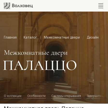
Главная
Каталог
Межкомнатные двери
Дизайн
М
Межкомнатные двери
ПАЛАЦЦО
О коллекции
Особенности
Системы открывания
Завершите обр