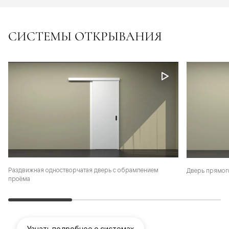
СИСТЕМЫ ОТКРЫВАНИЯ
Раздвижная одностворчатая дверь с обрамлением
Дверь прямог
проёма
Узнать подробнее о системах