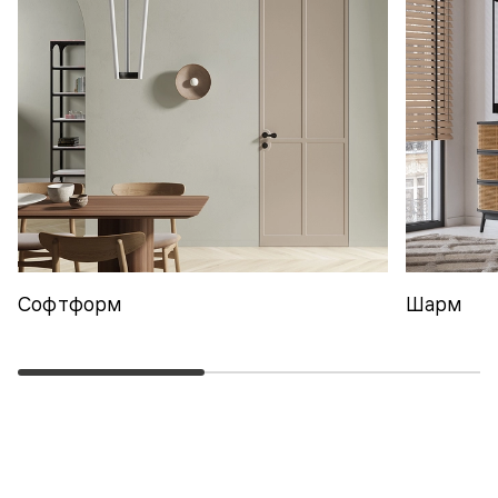
Софтформ
Шарм