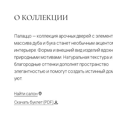
Планум
Цветные
Колор
Алюмини
О КОЛЛЕКЦИИ
Формато
Секрето
Алюмини
Мозаик
Палаццо — коллекция арочных дверей с элемен
Поворот
двери
массива дуба и бука станет необычным акценто
Скрытые
интерьере. Форма и внешний вид изделий вдох
двери
Дизайнер
природными мотивами. Натуральная текстура и
шпон
благородные оттенки дополнят пространство
Со
стеклом
элегантностью и помогут создать истинный д
Высокие
уют.
двери
В
гардеро
В
Найти салон
гостиную
Двери
Скачать буклет (PDF)
в
тренде