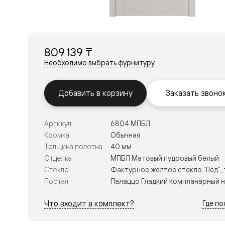
Перегор
Мозаик
Неокласс
Прайм
Фрэйм
809 139 ₸
Альба
Дюна
Необходимо выбрать фурнитуру
Рокка
Антик
Нео
Добавить в корзину
Заказать звоно
Париж
Центро
Шарм
Артикул
6804 МПБЛ
Нео
Классик
Кромка
Обычная
Галант
Толщина полотна
40 мм
Эго
Отделка
МПБЛ Матовый пудровый белый
Классика
Стекло
Фактурное жёлтое стекло "Лёд",
Маскот
Эссе
Портал
Палаццо Гладкий компланарный 
Тоскана
Плано
Что входит в комплект?
Где п
Тоскана
Грильято