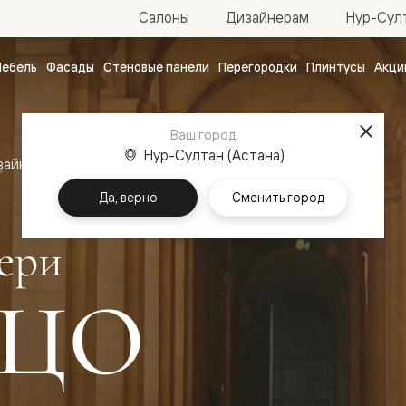
Нур-Султ
Салоны
Дизайнерам
ебель
Фасады
Стеновые панели
Перегородки
Плинтусы
Акци
атные
ые
Ваш город
чные
Нур-Султан (Астана)
зайн
Межкомнатные двери Палаццо
Да, верно
Сменить город
ери
ЦО
ванные