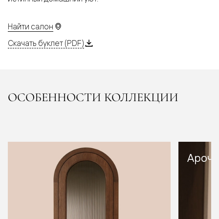
Найти салон
Скачать буклет (PDF)
ОСОБЕННОСТИ КОЛЛЕКЦИИ
Арочн