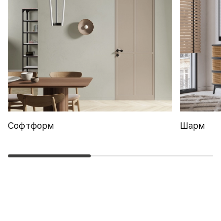
Софтформ
Шарм