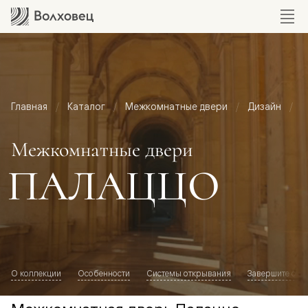
Главная
Каталог
Межкомнатные двери
Дизайн
М
Межкомнатные двери
ПАЛАЦЦО
О коллекции
Особенности
Системы открывания
Завершите обр