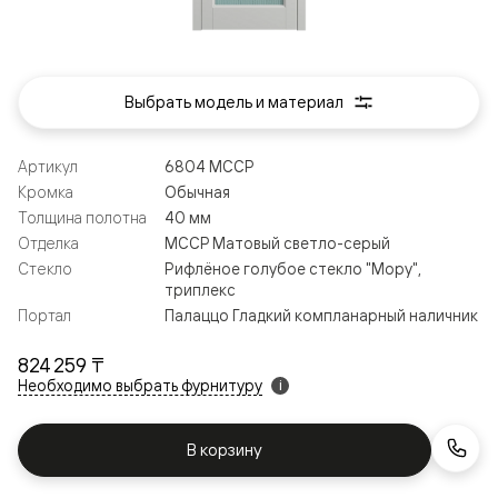
Выбрать модель и материал
Артикул
6804 МССР
Кромка
Обычная
Толщина полотна
40 мм
Отделка
МССР Матовый светло-серый
Стекло
Рифлёное голубое стекло "Мору",
триплекс
Портал
Палаццо Гладкий компланарный наличник
824 259 ₸
Необходимо выбрать фурнитуру
i
В корзину