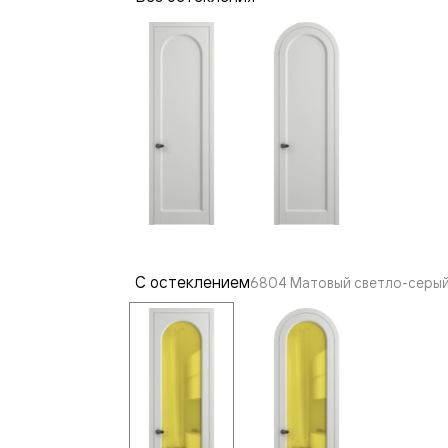
—
е
ный
м —
С остеклением
6804 Матовый светло-серый
я
одки