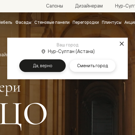
Нур-Султ
Салоны
Дизайнерам
ебель
Фасады
Стеновые панели
Перегородки
Плинтусы
Акци
атные
ые
Ваш город
чные
Нур-Султан (Астана)
зайн
Межкомнатные двери Палаццо
Да, верно
Сменить город
ери
ЦО
ванные