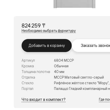
Перегор
Мозаик
Неокласс
Прайм
Фрэйм
824 259 ₸
Альба
Дюна
Необходимо выбрать фурнитуру
Рокка
Антик
Нео
Добавить в корзину
Заказать звоно
Париж
Центро
Шарм
Артикул
6804 МССР
Нео
Классик
Кромка
Обычная
Галант
Толщина полотна
40 мм
Эго
Отделка
МССР Матовый светло-серый
Классика
Стекло
Рифлёное жёлтое стекло "Мору",
Маскот
Эссе
Портал
Палаццо Гладкий компланарный 
Тоскана
Плано
Что входит в комплект?
Где п
Тоскана
Грильято