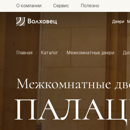
О компании
Сервис
Полезно
Двери
М
Межкомн
двери
Доступн
и практи
Фридом
Главная
Каталог
Межкомнатные двери
Ди
Центро
Галант
Нео
Планум
Секрето
Межкомнатные дв
-
скрытые
двери
ПАЛАЦ
Фрезеро
двери
в
эмали
Прайм
Маскот
Эссе