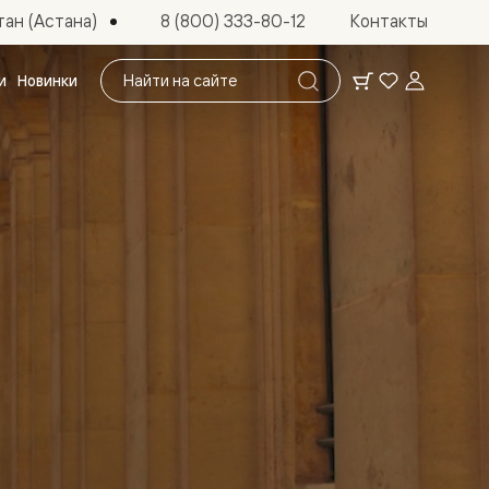
ан (Астана)
8 (800) 333-80-12
Контакты
Поиск
и
Новинки
по
сайту