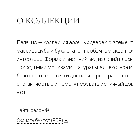
Планум
Цветные
Колор
Алюмини
О КОЛЛЕКЦИИ
Формато
Секрето
Алюмини
Мозаик
Палаццо — коллекция арочных дверей с элемен
Поворот
двери
массива дуба и бука станет необычным акценто
Скрытые
интерьере. Форма и внешний вид изделий вдох
двери
Дизайнер
природными мотивами. Натуральная текстура и
шпон
благородные оттенки дополнят пространство
Со
стеклом
элегантностью и помогут создать истинный д
Высокие
уют.
двери
В
гардеро
В
Найти салон
гостиную
Двери
Скачать буклет (PDF)
в
тренде