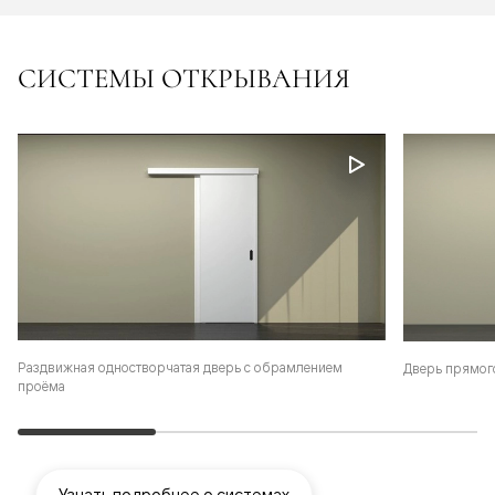
СИСТЕМЫ ОТКРЫВАНИЯ
Раздвижная одностворчатая дверь с обрамлением
Дверь прямог
проёма
Узнать подробнее о системах