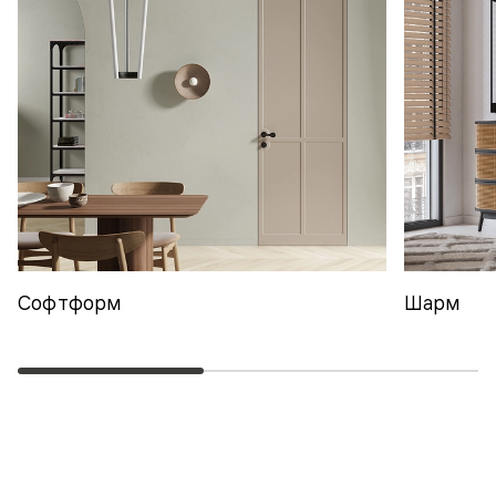
Софтформ
Шарм