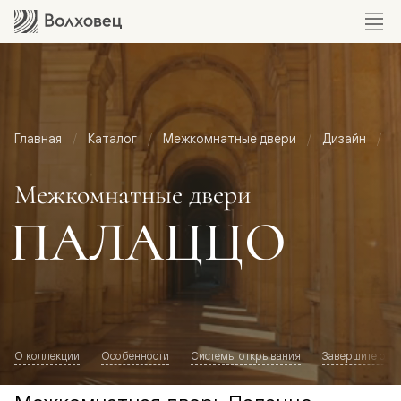
Главная
Каталог
Межкомнатные двери
Дизайн
М
Межкомнатные двери
ПАЛАЦЦО
О коллекции
Особенности
Системы открывания
Завершите обр