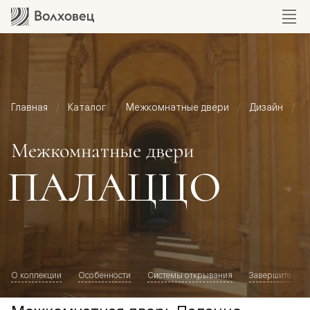
Главная
Каталог
Межкомнатные двери
Дизайн
М
Межкомнатные двери
ПАЛАЦЦО
О коллекции
Особенности
Системы открывания
Завершите обр