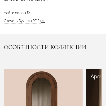
Найти салон
Скачать буклет (PDF)
ОСОБЕННОСТИ КОЛЛЕКЦИИ
Арочн