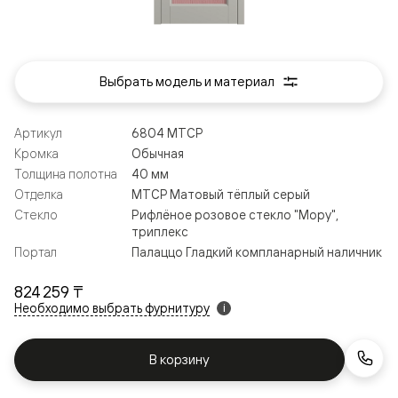
Выбрать модель и материал
Артикул
6804 МТСР
Кромка
Обычная
Толщина полотна
40 мм
Отделка
МТСР Матовый тёплый серый
Стекло
Рифлёное розовое стекло "Мору",
триплекс
Портал
Палаццо Гладкий компланарный наличник
824 259 ₸
Необходимо выбрать фурнитуру
i
В корзину