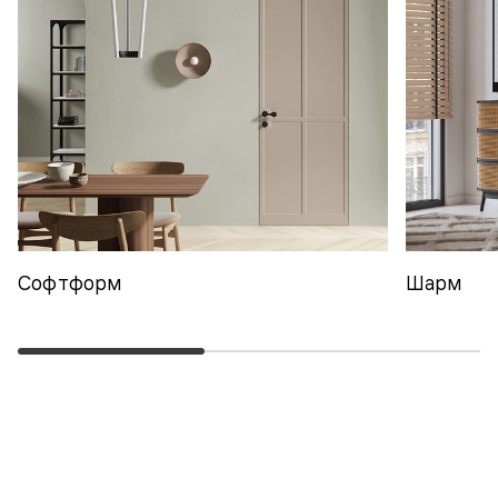
Софтформ
Шарм