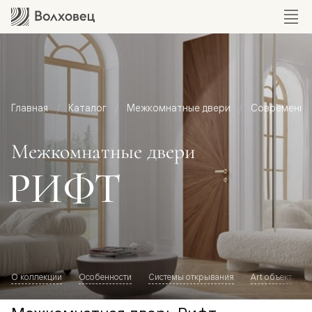
Главная
Каталог
Межкомнатные двери
Современный
Межкомнатные двери
РИФТ
О коллекции
Особенности
Системы открывания
Art объект