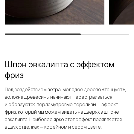
Шпон эвкалипта с эффектом
фриз
Под воздействием ветра, молодое дерево «танцует»,
волокна древесины начинают перестраиваться
и образуются перламутровые переливы — эффект
фриз, который мы можем видеть на дверях в шпоне
эвкалипта. Наиболее ярко этот эффект проявляется
в двух отделках — кофейном и сером цвете.