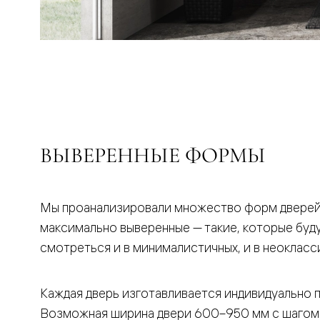
бука
Шпоновы
отделки
Имитация
шпона
Из
алюмини
и
стекла
Покрыты
эмалью
Однотон
ВЫВЕРЕННЫЕ ФОРМЫ
ПЭТ
Мультиш
Раздвиж
двери
Мы проанализировали множество форм дверей,
Вдоль
стены
максимально выверенные — такие, которые буд
В
смотреться и в минималистичных, и в неокласс
пенал
Со
скрытой
направл
Каждая дверь изготавливается индивидуально 
Арочные
Возможная ширина двери 600–950 мм с шагом
двери