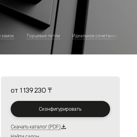
 замок
Торцевые петли
Идеальное сочетание
В а
от
1 139 230 ₸
Сконфигурировать
Скачать каталог (PDF)
Найти салон