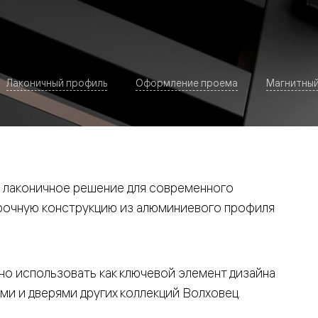
Лаконичный профиль
Оформление проема
Магнитный
евая
 лаконичное решение для современного
прочную конструкцию из алюминиевого профиля
ские
о использовать как ключевой элемент дизайна
вание
ми и дверями других коллекций Волховец.