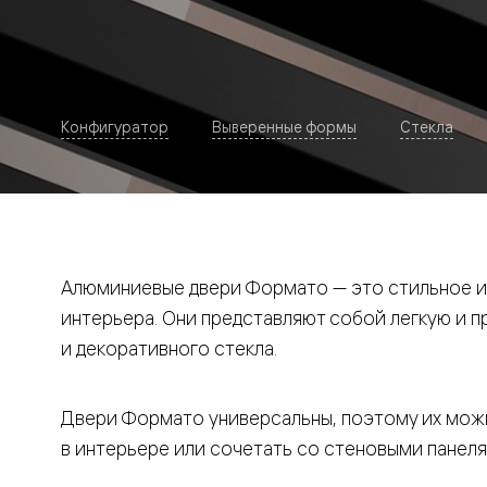
Рокка
Фрэйм
Альба
Дюна
Париж
Нео
Конфигуратор
Выверенные формы
Стекла
Классик
Линия
Гладкие
и
скрытые
Планум
Про —
алюмини
Алюминиевые двери Формато — это стильное и
кромка
Планум
интерьера. Они представляют собой легкую и 
Секрето
и декоративного стекла.
-
скрытые
двери
Дизайнер
Двери Формато универсальны, поэтому их можн
Селект —
фрезеро
в интерьере или сочетать со стеновыми панеля
по
шпону