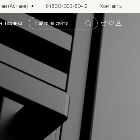
ан (Астана)
8 (800) 333-80-12
Контакты
Поиск
и
Новинки
по
сайту