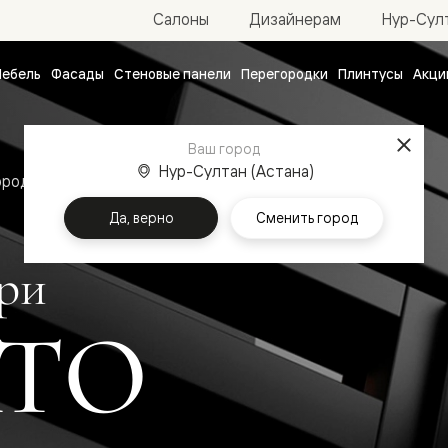
Нур-Султ
Салоны
Дизайнерам
ебель
Фасады
Стеновые панели
Перегородки
Плинтусы
Акци
атные
ые
Ваш город
чные
Нур-Султан (Астана)
ородки
Алюминиевые двери Формато
Да, верно
Сменить город
ри
ТО
ванные