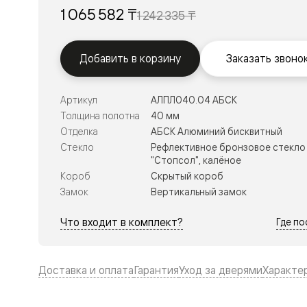
Тоскана
1 065 582 ₸
Литера
1 242 335 ₸
Тоскана
Ромбо
Тоскана
Добавить в корзину
Заказать звоно
Элегантэ
Лигнум
Совреме
стиль
Артикул
АЛПЛ040.04 АБСК
Фридом
Толщина полотна
40 мм
Рифт
Отделка
АБСК Алюминий бисквитный
Вельвет
Стекло
Рефлективное бронзовое стекло
Планум
"Стопсол", калёное
Планум
Про
Короб
Скрытый короб
Линия
Замок
Вертикальный замок
Дизайн
Палаццо
Что входит в комплект?
Где п
Селект
Софтфор
Зеркальн
Планум
Доставка и оплата
Гарантия
Уход за дверями
Характе
Про
Скрытые
двери