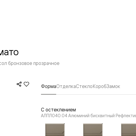
—
е
ный
м —
мато
ол бронзовое прозрачное
Форма
Отделка
Стекло
Короб
Замок
я
С остеклением
АЛПЛ040.04 Алюминий бисквитный Рефлектив
одки