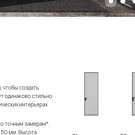
е
я
е
ные
пон
ные
 чтобы создать
ут одинаково стильно
ических интерьерах.
яющей
по точным замерам*.
 50 мм. Высота