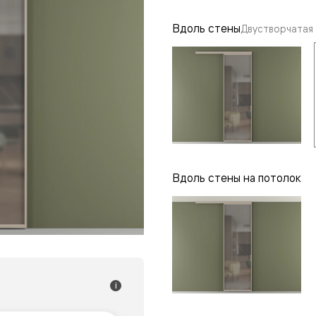
одки
Вдоль стены
Двустворчатая
ика
Вдоль стены на потолок
i