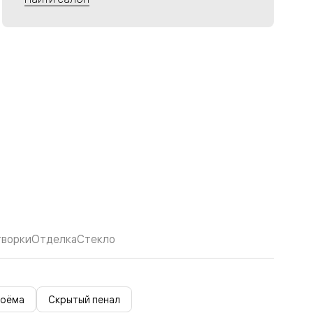
творки
Отделка
Стекло
роёма
Скрытый пенал