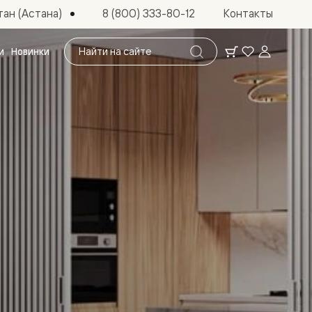
ан (Астана)
8 (800) 333-80-12
Контакты
Поиск
и
Новинки
по
сайту