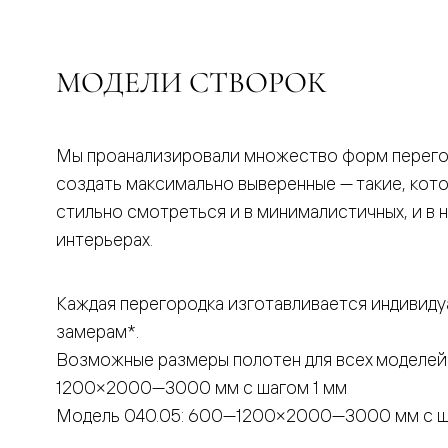
бука
Шпоновы
отделки
Имитация
МОДЕЛИ СТВОРОК
шпона
Из
алюмини
и
стекла
Мы проанализировали множество форм перего
Покрыты
создать максимально выверенные — такие, кот
эмалью
Однотон
стильно смотреться и в минималистичных, и в 
ПЭТ
интерьерах.
Мультиш
Раздвиж
двери
Вдоль
Каждая перегородка изготавливается индивиду
стены
замерам*.
В
пенал
Возможные размеры полотен для всех моделей
Со
скрытой
1200×2000—3000 мм с шагом 1 мм
направл
Модель 040.05: 600—1200×2000—3000 мм с ш
Арочные
двери