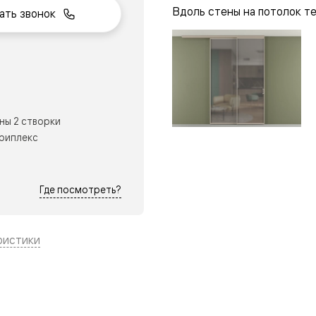
Вдоль стены на потолок т
ать звонок
нный
ны 2 створки
триплекс
Где посмотреть?
ристики
м
ые