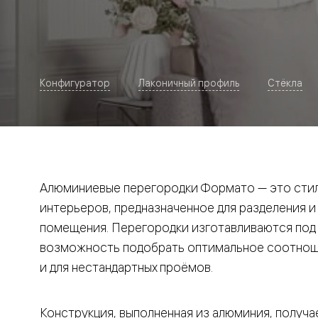
Рокка
Фрэйм
Альба
Дюна
Париж
Нео
Конфигуратор
Лаконичный профиль
Стёкла
Классик
Линия
Гладкие
и
скрытые
Планум
Про —
алюмини
Алюминиевые перегородки Формато — это стил
кромка
Планум
интерьеров, предназначенное для разделения и
Секрето
помещения. Перегородки изготавливаются под и
-
скрытые
возможность подобрать оптимальное соотноше
двери
Дизайнер
и для нестандартных проёмов.
Селект —
фрезеро
по
Конструкция, выполненная из алюминия, получае
шпону