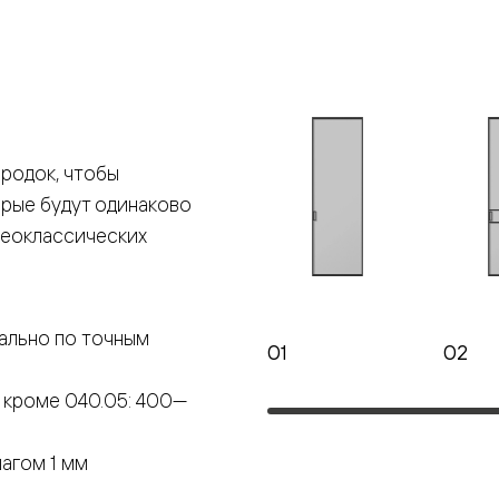
е
я
родок, чтобы
е
орые будут одинаково
ные
неоклассических
пон
ные
ально по точным
01
02
 кроме 040.05: 400—
яющей
агом 1 мм