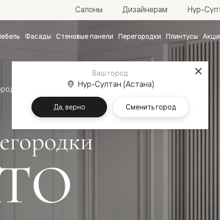
Нур-Султ
Салоны
Дизайнерам
ебель
Фасады
Стеновые панели
Перегородки
Плинтусы
Акци
атные
ые
Ваш город
чные
Нур-Султан (Астана)
ородки
Да, верно
Сменить город
егородки
ТО
ванные