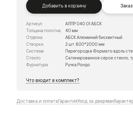
Тоскана
Добавить в корзину
Заказ
Литера
Тоскана
Ромбо
Тоскана
Артикул
АЛПР 040.01 АБСК
Элегантэ
Толщина полотна
40 мм
Лигнум
Отделка
АБСК Алюминий бисквитный
Совреме
стиль
Створки
2 шт. 800*2000 мм
Фридом
Система
Перегородка Формато вдоль сте
Рифт
Стекло
Сатинированное серое стекло, 
Вельвет
Планум
Фурнитура
Ручка Рондо
Планум
Про
Что входит в комплект?
Линия
Дизайн
Палаццо
Селект
Доставка и оплата
Гарантия
Уход за дверями
Характе
Софтфор
Зеркальн
Планум
Про
Скрытые
двери