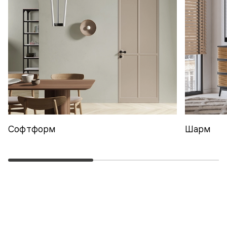
Софтформ
Шарм