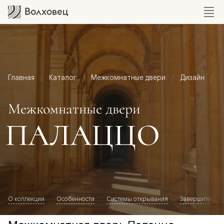
Главная
Каталог
Межкомнатные двери
Дизайн
М
Межкомнатные двери
ПАЛАЦЦО
О коллекции
Особенности
Системы открывания
Завершите обр