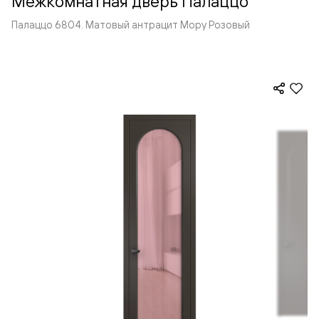
Межкомнатная дверь Палаццо
Палаццо 6804. Матовый антрацит Мору Розовый