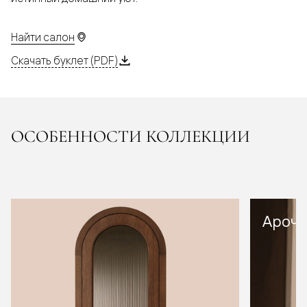
Найти салон
Скачать буклет (PDF)
ОСОБЕННОСТИ КОЛЛЕКЦИИ
Арочн