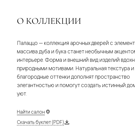
Планум
Цветные
Колор
Алюмини
О КОЛЛЕКЦИИ
Формато
Секрето
Алюмини
Мозаик
Палаццо — коллекция арочных дверей с элемен
Поворот
двери
массива дуба и бука станет необычным акценто
Скрытые
интерьере. Форма и внешний вид изделий вдох
двери
Дизайнер
природными мотивами. Натуральная текстура и
шпон
благородные оттенки дополнят пространство
Со
стеклом
элегантностью и помогут создать истинный д
Высокие
уют.
двери
В
гардеро
В
Найти салон
гостиную
Двери
Скачать буклет (PDF)
в
тренде