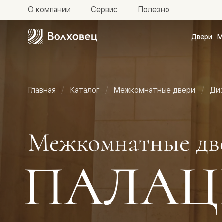
О компании
Сервис
Полезно
Двери
М
Межкомн
двери
Доступн
и практи
Фридом
Главная
Каталог
Межкомнатные двери
Ди
Центро
Галант
Нео
Планум
Секрето
Межкомнатные дв
-
скрытые
двери
ПАЛАЦ
Фрезеро
двери
в
эмали
Прайм
Маскот
Эссе