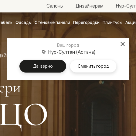
Нур-Султ
Салоны
Дизайнерам
ебель
Фасады
Стеновые панели
Перегородки
Плинтусы
Акци
атные
ые
Ваш город
чные
Нур-Султан (Астана)
зайн
Межкомнатные двери Палаццо
Да, верно
Сменить город
ери
ЦО
ванные