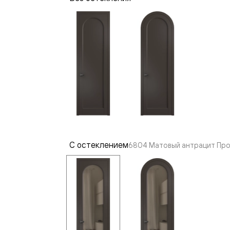
—
е
ный
м —
С остеклением
6804 Матовый антрацит Про
я
одки