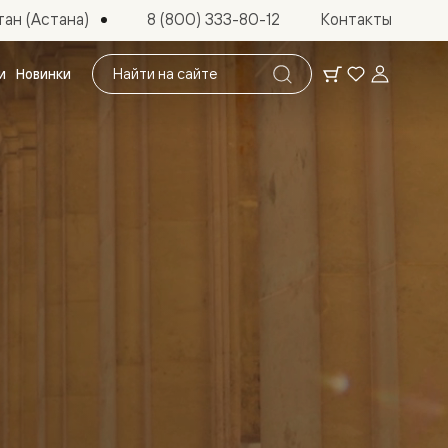
ан (Астана)
8 (800) 333-80-12
Контакты
Поиск
и
Новинки
по
сайту