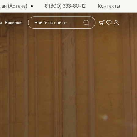
ан (Астана)
8 (800) 333-80-12
Контакты
Поиск
и
Новинки
по
сайту