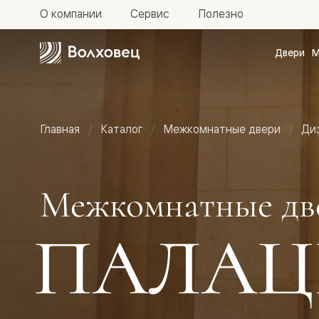
О компании
Сервис
Полезно
Двери
М
Межкомн
двери
Доступн
и практи
Фридом
Главная
Каталог
Межкомнатные двери
Ди
Центро
Галант
Нео
Планум
Секрето
Межкомнатные дв
-
скрытые
двери
ПАЛАЦ
Фрезеро
двери
в
эмали
Прайм
Маскот
Эссе