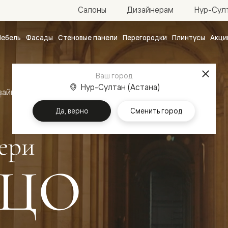
Нур-Султ
Салоны
Дизайнерам
ебель
Фасады
Стеновые панели
Перегородки
Плинтусы
Акци
атные
ые
Ваш город
чные
Нур-Султан (Астана)
зайн
Межкомнатные двери Палаццо
Да, верно
Сменить город
ери
ЦО
ванные