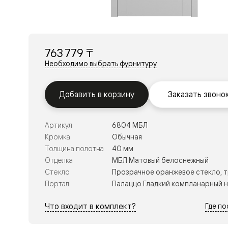
Перегор
Мозаик
Неокласс
Прайм
Фрэйм
763 779 ₸
Альба
Дюна
Необходимо выбрать фурнитуру
Рокка
Антик
Нео
Добавить в корзину
Заказать звоно
Париж
Центро
Шарм
Артикул
6804 МБЛ
Нео
Классик
Кромка
Обычная
Галант
Толщина полотна
40 мм
Эго
Отделка
МБЛ Матовый белоснежный
Классика
Стекло
Прозрачное оранжевое стекло, 
Маскот
Эссе
Портал
Палаццо Гладкий компланарный 
Тоскана
Плано
Что входит в комплект?
Где п
Тоскана
Грильято