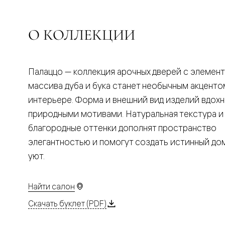
Планум
Цветные
Колор
Алюмини
О КОЛЛЕКЦИИ
Формато
Секрето
Алюмини
Мозаик
Палаццо — коллекция арочных дверей с элемен
Поворот
двери
массива дуба и бука станет необычным акценто
Скрытые
интерьере. Форма и внешний вид изделий вдох
двери
Дизайнер
природными мотивами. Натуральная текстура и
шпон
благородные оттенки дополнят пространство
Со
стеклом
элегантностью и помогут создать истинный д
Высокие
уют.
двери
В
гардеро
В
Найти салон
гостиную
Двери
Скачать буклет (PDF)
в
тренде